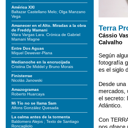
América XXI
Baltazar Castellano Melo; Olga Manzano
Vega
Amanecer en el Alto. Miradas a la obra
Terra P
de Freddy Mamani
Wara Vargas Lara. Crónica de Gabriel
Cássio Vas
Mamani Magne
Calvalho
Entre Dos Aguas
Miquel Dewever-Plana
Según algun
fotografía
Medianoche en la encrucijada
Cristina De Middel y Bruno Morais
es el siglo
Finisterrae
Nicolás Janowski
Desde una z
Amazogramas
mercados, u
Roberto Huarcaya
el secreto:
Mi Tío no se llama Sam
Atlántico.
Alfons González Quesada
La calma antes de la tormenta
Con TERRA 
Baldomero Alejos ; Texto de Santiago
Roncagliolo
nos ofrece 