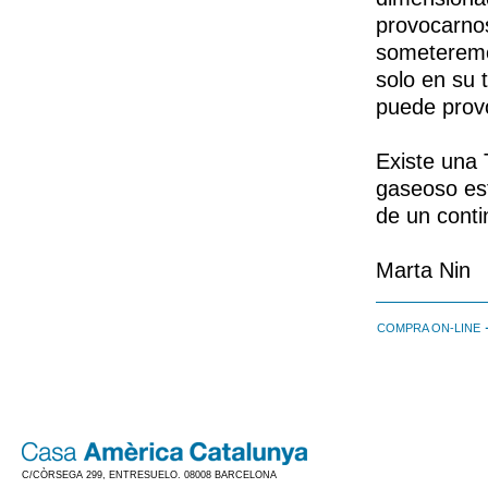
provocarnos
someteremo
solo en su 
puede provo
Existe una 
gaseoso est
de un conti
Marta Nin
COMPRA ON-LINE
C/CÒRSEGA 299, ENTRESUELO. 08008 BARCELONA