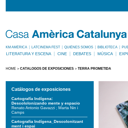
KM AMÈRICA
LATCINEMA FEST
QUIÉNES SOMOS
BIBLIOTECA
PU
LITERATURA Y ESCENA
CINE
DEBATES
MÚSICA
EXP
HOME
CATÁLOGOS DE EXPOSICIONES
TERRA PROMETIDA
Catálogos de exposiciones
Cartografía Indígena:
Descololonizando mente y espacio
Renato Antonio Gavazzi ; Marta Nin i
Camps
Cartografia Indígena_Descolonitzant
ment i espai