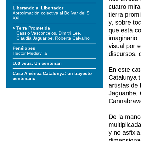
cuatro mira
Liberando al Libertador
Aproximación colectiva al Bolívar del S.
tierra prom
XXI
y, sobre to
Terra Prometida
que está co
Cássio Vasconcelos, Dimitri Lee,
imaginario.
Claudia Jaguaribe, Roberta Calvalho
visual por 
Penélopes
discursos, 
Héctor Mediavilla
100 veus. Un centenari
En este cat
Casa Amèrica Catalunya: un trayecto
Catalunya t
centenario
artistas de
Jaguaribe, 
Cannabrava 
De la mano
multiplicad
y no asfixi
dimensionad