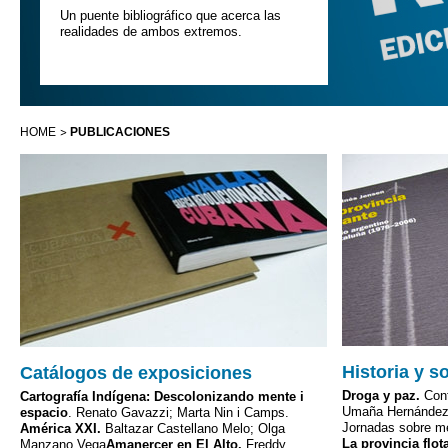
Un puente bibliográfico que acerca las
realidades de ambos extremos.
HOME
PUBLICACIONES
Historia y s
Catálogos de exposiciones
Droga y paz.
Conf
Cartografía Indígena: Descolonizando mente i
Umaña Hernánde
espacio
. Renato Gavazzi; Marta Nin i Camps.
Jornadas sobre me
América XXI.
Baltazar Castellano Melo; Olga
La provincia flot
Manzano Vega
Amanercer en El Alto.
Freddy