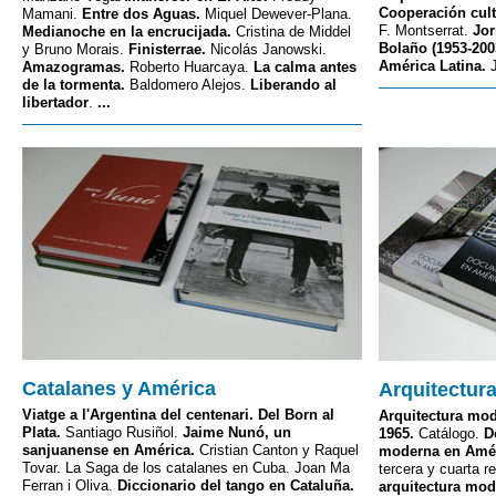
Cooperación cultu
Mamani.
Entre dos Aguas.
Miquel Dewever-Plana.
F. Montserrat.
Jor
Medianoche en la encrucijada.
Cristina de Middel
Bolaño (1953-200
y Bruno Morais.
Finisterrae.
Nicolás Janowski.
América Latina.
J
Amazogramas.
Roberto Huarcaya.
La calma antes
de la tormenta.
Baldomero Alejos.
Liberando al
libertador
.
...
Catalanes y América
Arquitectur
Viatge a l'Argentina del centenari. Del Born al
Arquitectura mod
Plata.
Santiago Rusiñol.
Jaime Nunó, un
1965.
Catálogo.
D
sanjuanense en América.
Cristian Canton y Raquel
moderna en Amér
Tovar. La Saga de los catalanes en Cuba. Joan Ma
tercera y cuarta r
Ferran i Oliva.
Diccionario del tango en Cataluña.
arquitectura mod