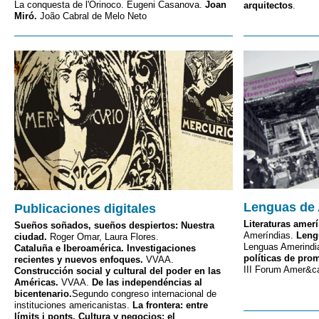
La conquesta de l'Orinoco. Eugeni Casanova.
Joan
arquitectos
.
Miró.
João Cabral de Melo Neto
Lenguas de
Publicaciones digitales
Literaturas amerí
Sueños soñados, sueños despiertos: Nuestra
Ameríndias.
Leng
ciudad.
Roger Omar, Laura Flores.
Lenguas Amerindi
Cataluña e Iberoamérica. Investigaciones
políticas de pro
recientes y nuevos enfoques.
VVAA.
III Forum Amer&ca
Construcción social y cultural del poder en las
Américas.
VVAA.
De las independéncias al
bicentenario.
Segundo congreso internacional de
instituciones americanistas.
La frontera: entre
límits i ponts.
Cultura y negocios: el