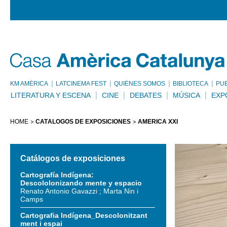
KM AMÈRICA
LATCINEMA FEST
QUIÉNES SOMOS
BIBLIOTECA
PU
LITERATURA Y ESCENA
CINE
DEBATES
MÚSICA
EXP
HOME
CATÁLOGOS DE EXPOSICIONES
AMÉRICA XXI
Catálogos de exposiciones
Cartografía Indígena:
Descololonizando mente y espacio
Renato Antonio Gavazzi ; Marta Nin i
Camps
Cartografia Indígena_Descolonitzant
ment i espai