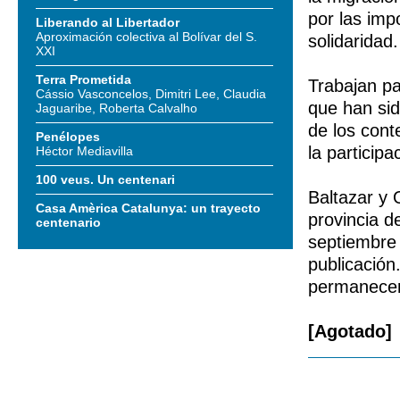
por las imp
Liberando al Libertador
Aproximación colectiva al Bolívar del S.
solidaridad.
XXI
Terra Prometida
Trabajan pa
Cássio Vasconcelos, Dimitri Lee, Claudia
que han sid
Jaguaribe, Roberta Calvalho
de los cont
Penélopes
la particip
Héctor Mediavilla
100 veus. Un centenari
Baltazar y 
Casa Amèrica Catalunya: un trayecto
provincia d
centenario
septiembre 
publicación
permanecerá
[Agotado]