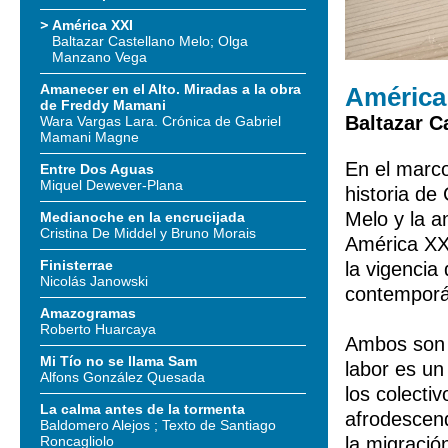
América XXI
Baltazar Castellano Melo; Olga
Manzano Vega
Amanecer en el Alto. Miradas a la obra
América
de Freddy Mamani
Baltazar C
Wara Vargas Lara. Crónica de Gabriel
Mamani Magne
En el marc
Entre Dos Aguas
Miquel Dewever-Plana
historia de
Melo y la a
Medianoche en la encrucijada
Cristina De Middel y Bruno Morais
América XXI
Finisterrae
la vigencia 
Nicolás Janowski
contempor
Amazogramas
Roberto Huarcaya
Ambos son m
Mi Tío no se llama Sam
labor es un
Alfons González Quesada
los colectiv
La calma antes de la tormenta
afrodescend
Baldomero Alejos ; Texto de Santiago
Roncagliolo
la migració