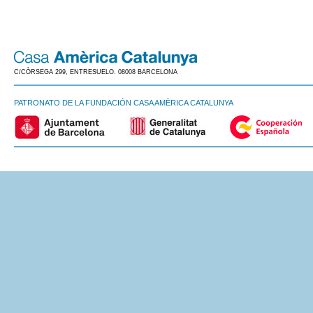
C/CÒRSEGA 299, ENTRESUELO. 08008 BARCELONA
PATRONATO DE LA FUNDACIÓN CASA AMÈRICA CATALUNYA