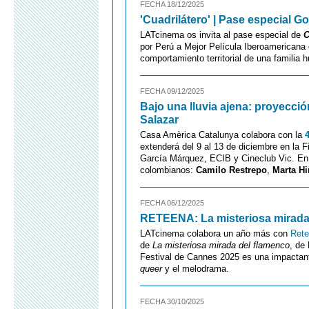
FECHA 18/12/2025
'Cuadrilátero' | Pase especial G
LATcinema os invita al pase especial de
C
por Perú a Mejor Película Iberoamericana
comportamiento territorial de una familia
FECHA 09/12/2025
Bajo una lluvia ajena: proyecció
Salazar
Casa Amèrica Catalunya colabora con la
extenderá del 9 al 13 de diciembre en la 
García Márquez, ECIB y Cineclub Vic. En es
colombianos:
Camilo Restrepo
,
Marta Hi
FECHA 06/12/2025
RETEENA: La misteriosa mirada 
LATcinema colabora un año más con
Rete
de
La misteriosa mirada del flamenco
, de
Festival de Cannes 2025 es una impactan
queer
y el melodrama.
FECHA 30/10/2025