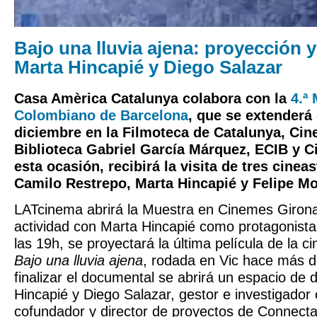
Bajo una lluvia ajena: proyección y
Marta Hincapié y Diego Salazar
Casa Amèrica Catalunya colabora con la
4.ª
Colombiano de Barcelona
, que se extenderá 
diciembre en la Filmoteca de Catalunya, Ci
Biblioteca Gabriel García Márquez, ECIB y C
esta ocasión, recibirá la visita de tres cine
Camilo Restrepo
,
Marta Hincapié
y
Felipe M
LATcinema abrirá la Muestra en Cinemes Giron
actividad con Marta Hincapié como protagonista.
las 19h, se proyectará la última película de la 
Bajo una lluvia ajena
, rodada en Vic hace más d
finalizar el documental se abrirá un espacio de 
Hincapié y Diego Salazar, gestor e investigador c
cofundador y director de proyectos de Connecta