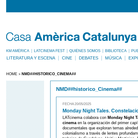
KM AMÈRICA
LATCINEMA FEST
QUIÉNES SOMOS
BIBLIOTECA
PU
LITERATURA Y ESCENA
CINE
DEBATES
MÚSICA
EXP
HOME
NMD##HISTORICO_CINEMA##
NMD##historico_Cinema##
FECHA 20/05/2025
Monday Night Tales. Constelaci
LATcinema colabora con
Monday Night Ta
cinema
en la organización del primer cap
documentales que exploran temas alrededor 
colonialismo a través de lentes profunda