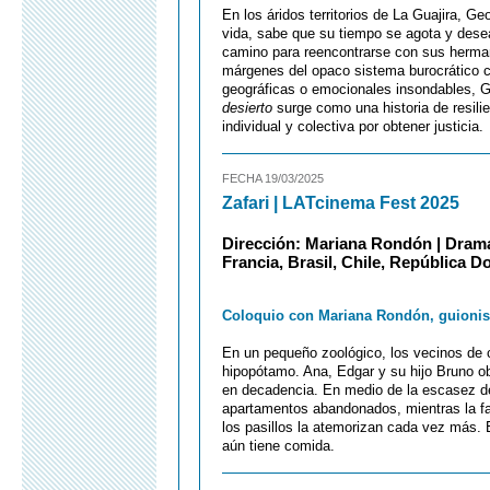
En los áridos territorios de La Guajira, G
vida, sabe que su tiempo se agota y dese
camino para reencontrarse con sus herma
márgenes del opaco sistema burocrático co
geográficas o emocionales insondables, G
desierto
surge como una historia de resilie
individual y colectiva por obtener justicia.
FECHA 19/03/2025
Zafari | LATcinema Fest 2025
Dirección: Mariana Rondón | Drama 
Francia, Brasil, Chile, República 
Coloquio con Mariana Rondón, guionista
En un pequeño zoológico, los vecinos de cl
hipopótamo. Ana, Edgar y su hijo Bruno ob
en decadencia. En medio de la escasez de
apartamentos abandonados, mientras la fa
los pasillos la atemorizan cada vez más.
aún tiene comida.