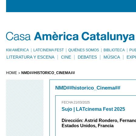
KM AMÈRICA
LATCINEMA FEST
QUIÉNES SOMOS
BIBLIOTECA
PU
LITERATURA Y ESCENA
CINE
DEBATES
MÚSICA
EXP
HOME
NMD##HISTORICO_CINEMA##
NMD##historico_Cinema##
FECHA 21/03/2025
Sujo | LATcinema Fest 2025
Dirección: Astrid Rondero, Fernand
Estados Unidos, Francia