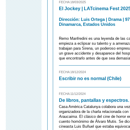
FECHA 18/03/2025
El Jockey | LATcinema Fest 202
Dirección: Luis Ortega | Drama | 97
Dinamarca, Estados Unidos
Remo Manfredini es una leyenda de las ca
empieza a eclipsar su talento y a amenaza
trabajan para Sirena, un poderoso empresa
un grave accidente y desaparece del hospit
que encontrarlo antes de que sea demasia
FECHA 18/12/2024
Escribir no es normal (Chile)
FECHA 11/12/2024
De libros, pantallas y espectros
Casa Amèrica Catalunya colabora una ve
organizadora de la charla relacionada con l
Araucaima
. El clásico del cine de horror 
cuento homónimo de Álvaro Mutis. Se dice 
cineasta Luis Buñuel que estaba equivocad