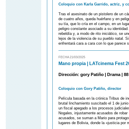
Coloquio con Karla Garrido, actriz, y c
Tras el asesinato de un pistolero de un c
de cuatro años, queda huérfano y en pelig
su tía, que lo cría en el campo, en un lug
peligro constante asociado a su identidad.
rebeldía y, a modo de rito iniciático, se un
lejos de la violencia de su pueblo natal. 
enfrentará cara a cara con lo que parece s
FECHA 21/03/2025
Mano propia | LATcinema Fest 2
Dirección: gory Patiño | Drama | 88 
Coloquio con Gory Patiño, director
Película basada en la crónica Tribus de in
brutal linchamiento suscitado el 1 de juni
un fiscal apegado a los procesos judiciales
Nogales, injustamente acusados de robar u
acusados, se suman a Mario para protagon
lugares de Bolivia, donde la «justicia po