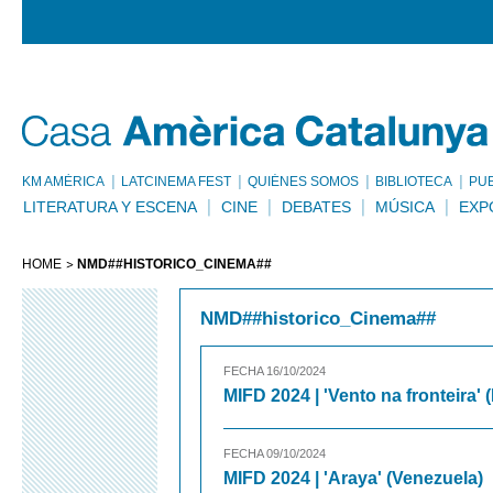
KM AMÈRICA
LATCINEMA FEST
QUIÉNES SOMOS
BIBLIOTECA
PU
LITERATURA Y ESCENA
CINE
DEBATES
MÚSICA
EXP
HOME
NMD##HISTORICO_CINEMA##
NMD##historico_Cinema##
FECHA 16/10/2024
MIFD 2024 | 'Vento na fronteira' (
FECHA 09/10/2024
MIFD 2024 | 'Araya' (Venezuela)