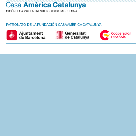
C/CÒRSEGA 299, ENTRESUELO. 08008 BARCELONA
PATRONATO DE LA FUNDACIÓN CASA AMÈRICA CATALUNYA