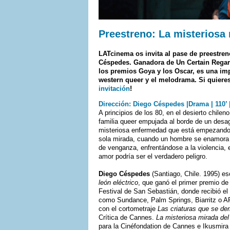
Preestreno: La misteriosa 
LATcinema os invita al pase de preestre
Céspedes. Ganadora de Un Certain Regard
los premios Goya y los Oscar, es una im
western queer y el melodrama. Si quiere
invitación
!
Dirección: Diego Céspedes |Drama | 110’ 
A principios de los 80, en el desierto chile
familia queer empujada al borde de un desag
misteriosa enfermedad que está empezando 
sola mirada, cuando un hombre se enamora d
de venganza, enfrentándose a la violencia, e
amor podría ser el verdadero peligro.
Diego Céspedes
(Santiago, Chile. 1995) esc
león eléctrico
, que ganó el primer premio de
Festival de San Sebastián, donde recibió el
como Sundance, Palm Springs, Biarritz o AF
con el cortometraje
Las criaturas que se derr
Crítica de Cannes.
La misteriosa mirada del
para la Cinéfondation de Cannes e Ikusmira 