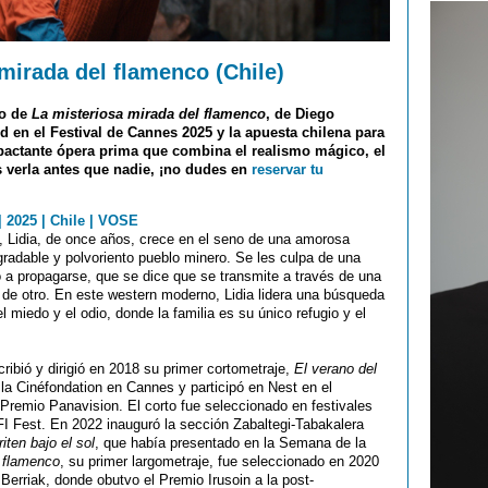
mirada del flamenco (Chile)
no de
La misteriosa mirada del flamenco
, de Diego
 en el Festival de Cannes 2025 y la apuesta chilena para
pactante ópera prima que combina el realismo mágico, el
s verla antes que nadie, ¡no dudes en
reservar tu
| 2025 | Chile | VOSE
no, Lidia, de once años, crece en el seno de una amorosa
radable y polvoriento pueblo minero. Se les culpa de una
a propagarse, que se dice que se transmite a través de una
e otro. En este western moderno, Lidia lidera una búsqueda
l miedo y el odio, donde la familia es su único refugio y el
ribió y dirigió en 2018 su primer cortometraje,
El verano del
 la Cinéfondation en Cannes y participó en Nest en el
 Premio Panavision. El corto fue seleccionado en festivales
I Fest. En 2022 inauguró la sección Zabaltegi-Tabakalera
iten bajo el sol
, que había presentado en la Semana de la
 flamenco
, su primer largometraje, fue seleccionado en 2020
Berriak, donde obutvo el Premio Irusoin a la post-