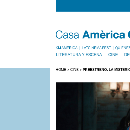
KM AMÈRICA
LATCINEMA FEST
QUIÉNE
LITERATURA Y ESCENA
CINE
DE
HOME
CINE
PREESTRENO: LA MISTERI