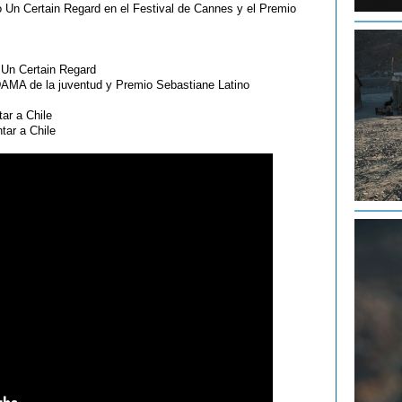
o Un Certain Regard en el Festival de Cannes y el Premio
 Un Certain Regard
DAMA de la juventud y Premio Sebastiane Latino
ar a Chile
tar a Chile