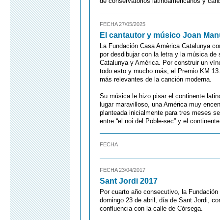
de conservatorios latinoamericanos y cari
FECHA 27/05/2025
El cantautor y músico Joan Man
La Fundación Casa Amèrica Catalunya co
por desdibujar con la letra y la música de
Catalunya y América. Por construir un vínc
todo esto y mucho más, el Premio KM 13.7
más relevantes de la canción moderna.
Su música le hizo pisar el continente lat
lugar maravilloso, una América muy ence
planteada inicialmente para tres meses se
entre “el noi del Poble-sec” y el continent
FECHA
FECHA 23/04/2017
Sant Jordi 2017
Por cuarto año consecutivo, la Fundación 
domingo 23 de abril, día de Sant Jordi, c
confluencia con la calle de Còrsega.