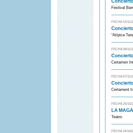
Concierto
Festival Ba
FECHA 15/11/
Conciert
“Atípica Tan
FECHA 08/11/
Concierto
Certamen Int
FECHA 07/11/
Conciert
Certament In
FECHA 25/10/
LA MAGA
Teatro
FECHA 24/10/