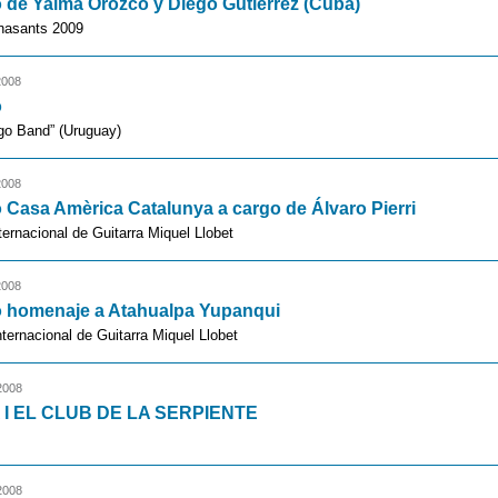
 de Yaima Orozco y Diego Gutiérrez (Cuba)
rnasants 2009
2008
o
go Band” (Uruguay)
2008
 Casa Amèrica Catalunya a cargo de Álvaro Pierri
ernacional de Guitarra Miquel Llobet
2008
o homenaje a Atahualpa Yupanqui
ternacional de Guitarra Miquel Llobet
2008
 I EL CLUB DE LA SERPIENTE
2008