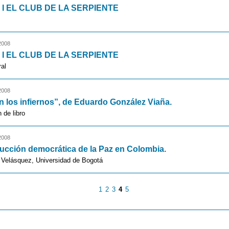
 I EL CLUB DE LA SERPIENTE
2008
 I EL CLUB DE LA SERPIENTE
ral
2008
en los infiernos”, de Eduardo González Viaña.
 de libro
2008
ucción democrática de la Paz en Colombia.
a Velásquez, Universidad de Bogotá
1
2
3
4
5