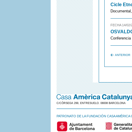
Cicle Etn
Documental,
FECHA 14/02/
OSVALDO 
Conferencia
ANTERIOR
C/CÒRSEGA 299, ENTRESUELO. 08008 BARCELONA
PATRONATO DE LA FUNDACIÓN CASA AMÈRICA 