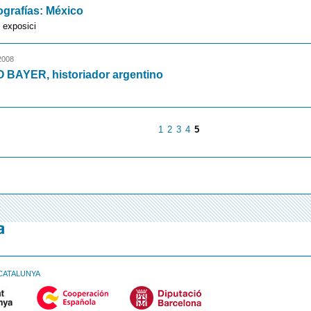
ografías: México
 exposici
2008
BAYER, historiador argentino
1
2
3
4
5
CATALUNYA