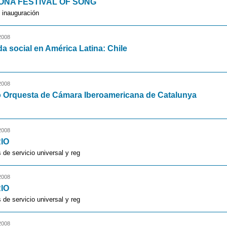
NA FESTIVAL OF SONG
 inauguración
2008
da social en América Latina: Chile
2008
o Orquesta de Cámara Iberoamericana de Catalunya
2008
IO
 de servicio universal y reg
2008
IO
 de servicio universal y reg
2008