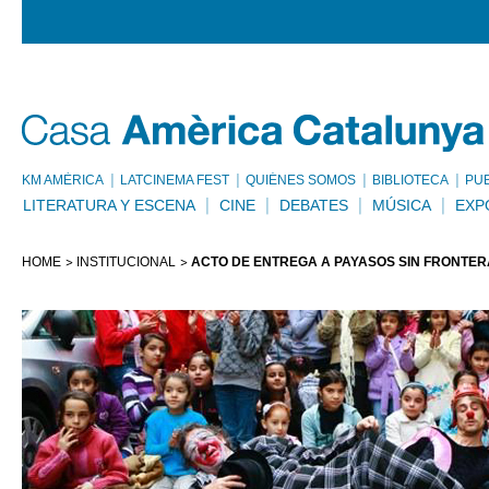
KM AMÈRICA
LATCINEMA FEST
QUIÉNES SOMOS
BIBLIOTECA
PU
LITERATURA Y ESCENA
CINE
DEBATES
MÚSICA
EXP
HOME
INSTITUCIONAL
ACTO DE ENTREGA A PAYASOS SIN FRONTER