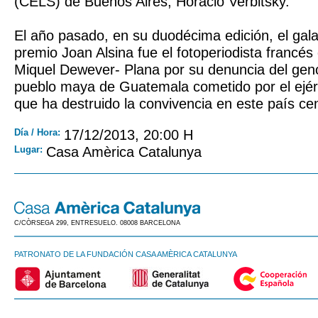
(CELS) de Buenos Aires, Horacio Verbitsky.
El año pasado, en su duodécima edición, el gal
premio Joan Alsina fue el fotoperiodista francés
Miquel Dewever- Plana por su denuncia del geno
pueblo maya de Guatemala cometido por el ejérci
que ha destruido la convivencia en este país c
Día / Hora:
17/12/2013, 20:00 H
Lugar:
Casa Amèrica Catalunya
C/CÒRSEGA 299, ENTRESUELO. 08008 BARCELONA
PATRONATO DE LA FUNDACIÓN CASA AMÈRICA CATALUNYA