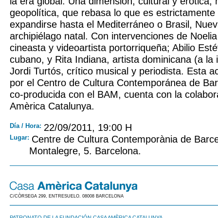
la era global. Una dimensión, cultural y erótica, 
geopolítica, que rebasa lo que es estrictamente
expandirse hasta el Mediterráneo o Brasil, Nuev
archipiélago natal. Con intervenciones de Noeli
cineasta y videoartista portorriqueña; Abilio Esté
cubano, y Rita Indiana, artista dominicana (a l
Jordi Turtós, crítico musical y periodista. Esta 
por el Centro de Cultura Contemporánea de Ba
co-producida con el BAM, cuenta con la colabo
Amèrica Catalunya.
Día / Hora:
22/09/2011, 19:00 H
Lugar:
Centre de Cultura Contemporània de Barc
Montalegre, 5. Barcelona.
C/CÒRSEGA 299, ENTRESUELO. 08008 BARCELONA
PATRONATO DE LA FUNDACIÓN CASA AMÈRICA CATALUNYA