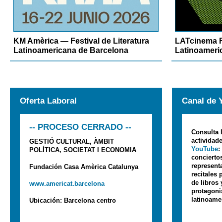
KM Amèrica — Festival de Literatura
LATcinema F
Latinoamericana de Barcelona
Latinoameri
Oferta Laboral
Canal de 
-- PROCESO CERRADO --
Consulta 
actividad
GESTIÓ CULTURAL, ÀMBIT
YouTube
:
POLÍTICA, SOCIETAT I ECONOMIA
concierto
represent
Fundación Casa Amèrica Catalunya
recitales
de libros 
www.americat.barcelona
protagonis
latinoame
Ubicación: Barcelona centro