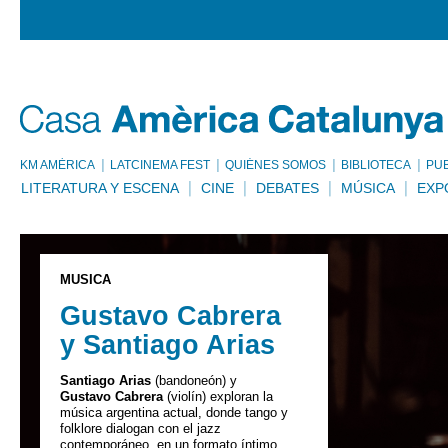
KM AMÈRICA
LATCINEMA FEST
QUIÉNES SOMOS
BIBLIOTECA
PU
LITERATURA Y ESCENA
CINE
DEBATES
MÚSICA
EXP
MÚSICA
Gustavo Cabrera
y Santiago Arias
Santiago Arias
(bandoneón) y
Gustavo Cabrera
(violín) exploran la
música argentina actual, donde tango y
folklore dialogan con el jazz
contemporáneo, en un formato íntimo