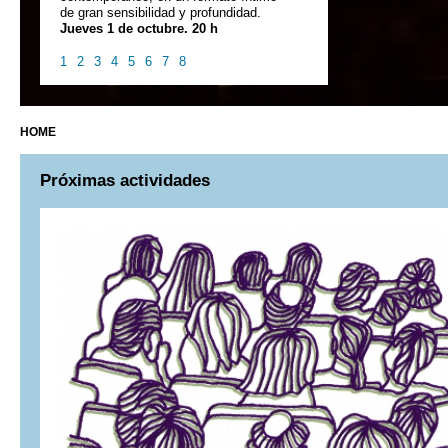
de gran sensibilidad y profundidad.
Jueves 1 de octubre. 20 h
1
2
3
4
5
6
7
8
HOME
Próximas actividades