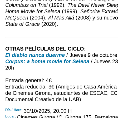
Columbus on Trial
(1992),
The Devil Never Slee
Home Movie for Selena
(1999),
Señorita Extrav
McQueen
(2004),
Al Más Allá
(2008) y su nuevo
State of Grace
(2020).
OTRAS PELÍCULAS DEL CICLO:
El diablo nunca duerme
/ Jueves 9 de octubre
Corpus: a home movie for Selena
/ Jueves 23
20h
Entrada general: 4€
Entrada reducida: 3€ (Amigos de Casa Amèrica 
de Cinemes Girona, estudiantes de ESCAC, ECI
Documental Creativo de la UAB)
Día / Hora:
30/10/2025, 20:00 H
Lugar:
Cinemes Girona (C. Girona 175, Barcelona) 