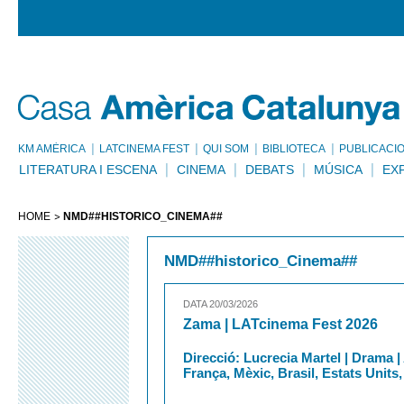
KM AMÈRICA
LATCINEMA FEST
QUI SOM
BIBLIOTECA
PUBLICACI
LITERATURA I ESCENA
CINEMA
DEBATS
MÚSICA
EX
HOME
NMD##HISTORICO_CINEMA##
NMD##historico_Cinema##
DATA 20/03/2026
Zama | LATcinema Fest 2026
Direcció: Lucrecia Martel | Drama |
França, Mèxic, Brasil, Estats Units