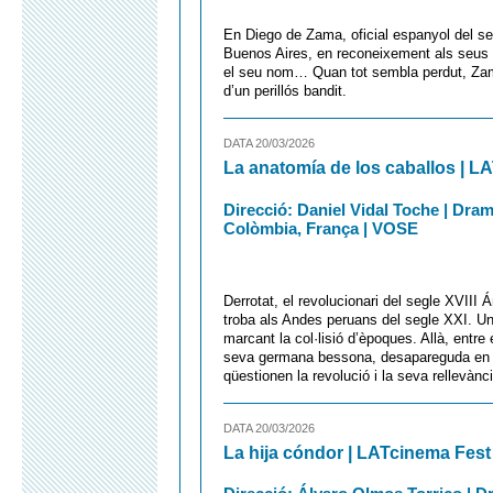
En Diego de Zama, oficial espanyol del se
Buenos Aires, en reconeixement als seus mè
el seu nom… Quan tot sembla perdut, Zama
d’un perillós bandit.
DATA 20/03/2026
La anatomía de los caballos | L
Direcció: Daniel Vidal Toche | Dram
Colòmbia, França | VOSE
Derrotat, el revolucionari del segle XVIII 
troba als Andes peruans del segle XXI. Un 
marcant la col·lisió d’èpoques. Allà, entre
seva germana bessona, desapareguda en el
qüestionen la revolució i la seva rellevànci
DATA 20/03/2026
La hija cóndor | LATcinema Fest