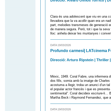
Direcció: Álvaro Olmos Torrico | Dr
Clara és una adolescent que viu en una c
llevadora que la va acollir quan era un nad
part, melodies transmeses de generació en
de manera segura. Però, tot i que la seva 
lloc: anhela deixar les muntanyes i convert
DATA 19/03/2026
Profundo carmesí| LATcinema F
Direcció: Arturo Ripstein | Thriller 
Mèxic, 1949. Coral Fabre, una infermera de
dos fills, somia amb la imatge de Charles 
acostuma a llegir, troba un anunci d’un t
el popular actor francès i que es presenta
sentimental”. Coral decideix escriure-li… Ba
Martha Beck i Raymond Fernandez, que al
DATA 19/03/2026