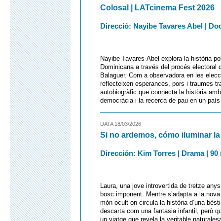
Colosal | LATcinema Fest 2026
Direcció: Nayibe Tavares Abel | Do
Nayibe Tavares-Abel explora la història pol
Dominicana a través del procés electoral d
Balaguer. Com a observadora en les eleccio
reflecteixen esperances, pors i traumes tr
autobiogràfic que connecta la història amb l
democràcia i la recerca de pau en un país 
DATA 18/03/2026
Si no ardemos, cómo iluminar l
Dirección: Kim Torres | Drama | 90 
Laura, una jove introvertida de tretze anys
bosc imponent. Mentre s’adapta a la nova 
món ocult on circula la història d’una bèst
descarta com una fantasia infantil, però q
un viatge que revela la veritable naturales