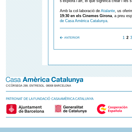
s’explora l’art, el què significa crear i les
Amb la col·laboració de
Atalante
, us oferi
19:30 en els Cinemes Girona
, a preu esp
de Casa Amèrica Catalunya
.
1
2
ANTERIOR
C/CÒRSEGA 299, ENTRESOL. 08008 BARCELONA
PATRONAT DE LA FUNDACIÓ CASA AMÈRICA CATALUNYA