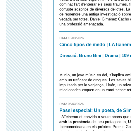
dominat l'art d'enterrar els seus traumes, 
corrupte sospitós de diversos delictes. La
de reprendre una antiga investigació sobre 
vegada per totes. Daniel Giménez Cacho de
una professió amenaçada.
DATA 16/03/2026
Cinco tipos de medo | LATcinem
Direcció: Bruno Bini | Drama | 109 m
Murilo, un jove músic en dol, s'implica a
amb un traficant de drogues. Les seves his
impulsada per la venjança, i Iván, un adv
relacionades xoquen en un camí sense ret
DATA 03/03/2026
Passi especial: Un poeta, de S
LATcinema et convida a veure abans que n
amb la presència
del seu protagonista,
U
Iberoamericana en els pròxims Premis Goy