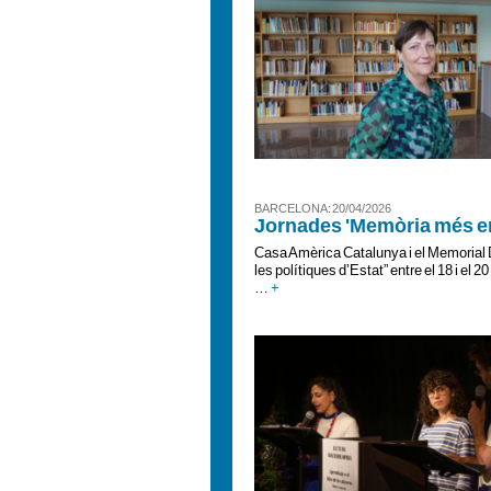
BARCELONA : 20/04/2026
Jornades 'Memòria més enl
Casa Amèrica Catalunya i el Memorial 
les polítiques d’Estat” entre el 18 i el 
…
+