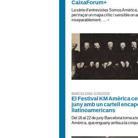
CaixaForum+
La sèrie d’entrevistes Somos América
per traçar un mapa crític i sensible on a
inseparablement. …
+
BARCELONA : 11/05/2026
El Festival KM Amèrica cel
juny amb un cartell encapç
llatinoamericans
Del 16 al 22 de juny Barcelona torna a t
Amèrica, que enguany arriba a la cinqu