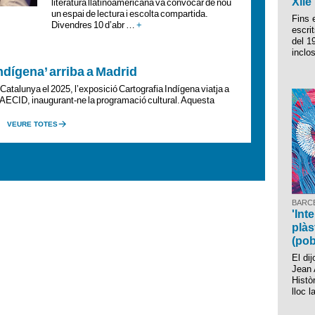
Xile
literatura llatinoamericana va convocar de nou
un espai de lectura i escolta compartida.
Fins 
Divendres 10 d’abr …
+
escrit
del 19
incl
ndígena’ arriba a Madrid
atalunya el 2025, l’exposició Cartografia Indígena viatja a
 l’AECID, inaugurant-ne la programació cultural. Aquesta
VEURE TOTES
BARCE
'Int
plàs
(pob
El di
Jean 
Histò
lloc 