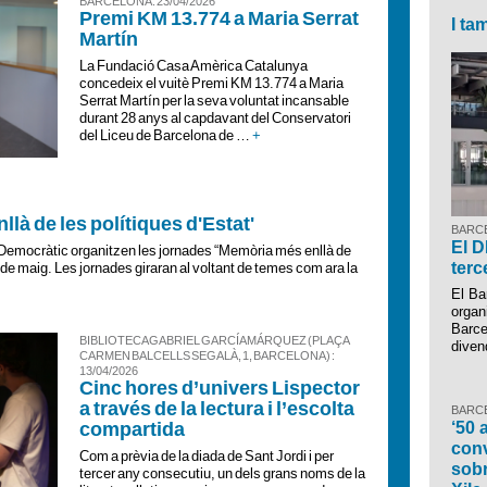
BARCELONA : 23/04/2026
Premi KM 13.774 a Maria Serrat
I ta
Martín
La Fundació Casa Amèrica Catalunya
concedeix el vuitè Premi KM 13.774 a Maria
Serrat Martín per la seva voluntat incansable
durant 28 anys al capdavant del Conservatori
del Liceu de Barcelona de …
+
là de les polítiques d'Estat'
BARCE
El D
Democràtic organitzen les jornades “Memòria més enllà de
terc
20 de maig. Les jornades giraran al voltant de temes com ara la
El B
organ
Barce
BIBLIOTECA GABRIEL GARCÍA MÁRQUEZ (PLAÇA
diven
CARMEN BALCELLS SEGALÀ, 1, BARCELONA) :
13/04/2026
Cinc hores d’univers Lispector
a través de la lectura i l’escolta
BARCE
compartida
‘50 
conv
Com a prèvia de la diada de Sant Jordi i per
sobr
tercer any consecutiu, un dels grans noms de la