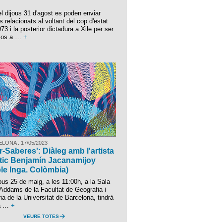
el dijous 31 d'agost es poden enviar
s relacionats al voltant del cop d'estat
73 i la posterior dictadura a Xile per ser
osos a …
+
LONA : 17/05/2023
er-Saberes': Diàleg amb l'artista
tic Benjamín Jacanamijoy
le Inga. Colòmbia)
jous 25 de maig, a les 11:00h, a la Sala
Addams de la Facultat de Geografia i
ria de la Universitat de Barcelona, tindrà
la …
+
VEURE TOTES