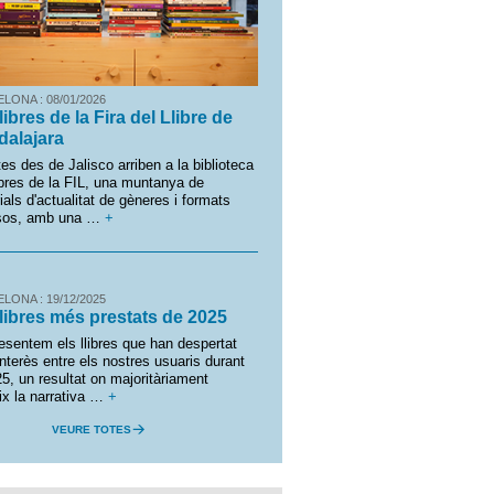
LONA : 08/01/2026
llibres de la Fira del Llibre de
dalajara
tes des de Jalisco arriben a la biblioteca
libres de la FIL, una muntanya de
ials d'actualitat de gèneres i formats
rsos, amb una …
+
LONA : 19/12/2025
llibres més prestats de 2025
esentem els llibres que han despertat
nterès entre els nostres usuaris durant
25, un resultat on majoritàriament
ix la narrativa …
+
VEURE TOTES