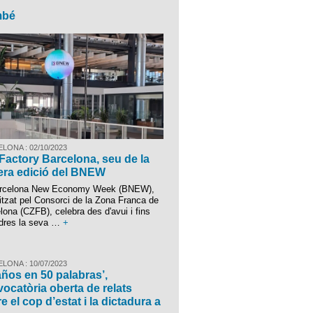
mbé
LONA : 02/10/2023
Factory Barcelona, seu de la
era edició del BNEW
arcelona New Economy Week (BNEW),
itzat pel Consorci de la Zona Franca de
lona (CZFB), celebra des d'avui i fins
dres la seva …
+
LONA : 10/07/2023
años en 50 palabras’,
ocatòria oberta de relats
e el cop d’estat i la dictadura a