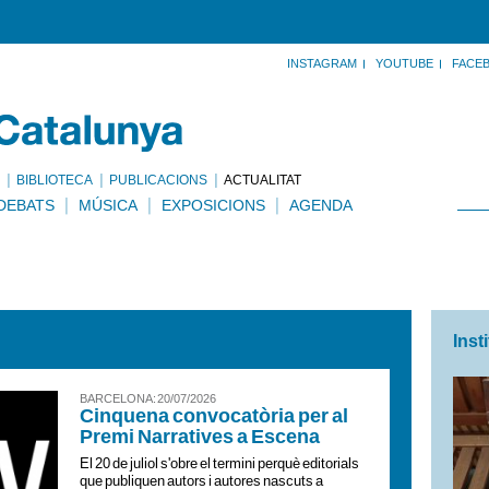
INSTAGRAM
YOUTUBE
FACE
BIBLIOTECA
PUBLICACIONS
ACTUALITAT
DEBATS
MÚSICA
EXPOSICIONS
AGENDA
Inst
BARCELONA : 20/07/2026
Cinquena convocatòria per al
Premi Narratives a Escena
El 20 de juliol s'obre el termini perquè editorials
que publiquen autors i autores nascuts a