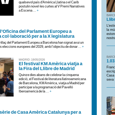
qualsevol país d'Amèrica Llatina o el Carib
postulin novel·les curtes al V Premi Narratives
a Escena …
+
BARCE
Llib
L'est
la mú
l’Oficina del Parlament Europeu a
eston
col·laboració per a la X legislatura
nostr
nllaç del Parlament Europeu a Barcelona han signat avui un
les eleccions europees del 2029, amb l’objectiu de donar …
+
BARCE
MADRID : 18/05/2026
1.03
El festival KM Amèrica viatja a
Franc
la Fira del Llibre de Madrid
escrip
Quinze dies abans de celebrar la cinquena
Casa 
edició, el Festival de literatura llatinoamericana
seva 
de Barcelona, KM Amèrica, viatja a Madrid per
participar a la programació del Pavelló
Iberoamericà de la …
+
sèrie de Casa Amèrica Catalunya per a