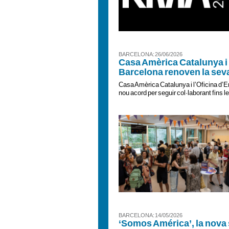
BARCELONA : 26/06/2026
Casa Amèrica Catalunya i 
Barcelona renoven la seva 
Casa Amèrica Catalunya i l’Oficina d’E
nou acord per seguir col·laborant fins 
BARCELONA : 14/05/2026
‘Somos América’, la nova 