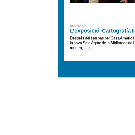
04/02/2026
L’exposició ‘Cartografía I
Després del seu pas per Casa Amèrica C
la nova Sala Àgora de la Biblioteca de
mostra, …
+