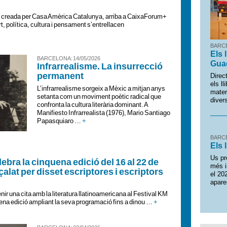
, creada per Casa Amèrica Catalunya, arriba a CaixaForum+
rt, política, cultura i pensament s’entrellacen
BARCE
Els 
BARCELONA : 14/05/2026
Gua
Infrarrealisme. La insurrecció
permanent
Direc
els l
L’infrarrealisme sorgeix a Mèxic a mitjan anys
mater
setanta com un moviment poètic radical que
dive
confronta la cultura literària dominant. A
Manifiesto Infrarrealista (1976), Mario Santiago
Papasquiaro …
+
BARCE
Els 
Us pr
ebra la cinquena edició del 16 al 22 de
més i
alat per disset escriptores i escriptors
el 20
apare
enir una cita amb la literatura llatinoamericana al Festival KM
ena edició ampliant la seva programació fins a dinou …
+