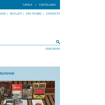
CATALÀ
CASTELLANO
BOOK
BUTLLETÍ
FES-TE AMIC
CONTACTE
itucional