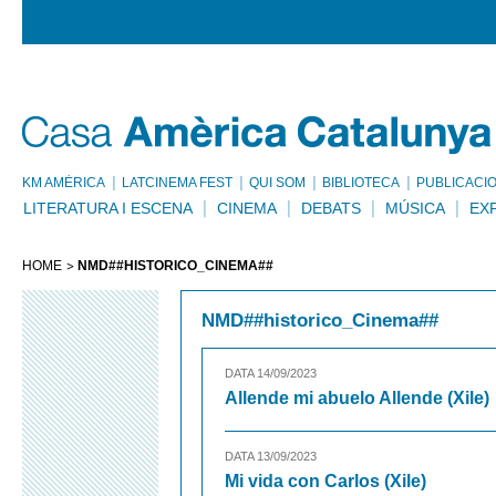
KM AMÈRICA
LATCINEMA FEST
QUI SOM
BIBLIOTECA
PUBLICACI
LITERATURA I ESCENA
CINEMA
DEBATS
MÚSICA
EX
HOME
NMD##HISTORICO_CINEMA##
NMD##historico_Cinema##
DATA 14/09/2023
Allende mi abuelo Allende (Xile)
DATA 13/09/2023
Mi vida con Carlos (Xile)