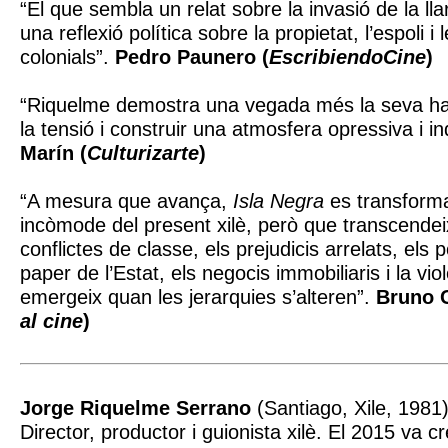
“El que sembla un relat sobre la invasió de la ll
una reflexió política sobre la propietat, l’espoli i
colonials”.
Pedro Paunero (
EscribiendoCine
)
“Riquelme demostra una vegada més la seva hab
la tensió i construir una atmosfera opressiva i i
Marín (
Culturizarte
)
“A mesura que avança,
Isla Negra
es transforma
incòmode del present xilè, però que transcendeix
conflictes de classe, els prejudicis arrelats, els p
paper de l’Estat, els negocis immobiliaris i la vi
emergeix quan les jerarquies s’alteren”.
Bruno C
al cine
)
Jorge Riquelme Serrano
(Santiago, Xile, 1981
Director, productor i guionista xilè. El 2015 va c