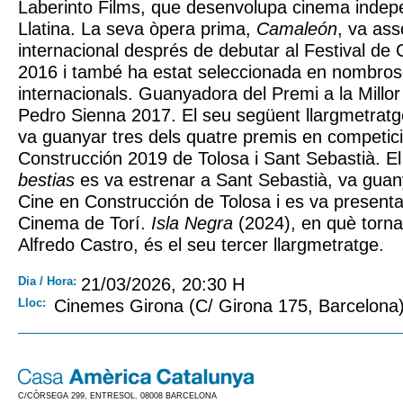
Laberinto Films, que desenvolupa cinema indep
Llatina. La seva òpera prima,
Camaleón
, va asso
internacional després de debutar al Festival d
2016 i també ha estat seleccionada en nombroso
internacionals. Guanyadora del Premi a la Millor
Pedro Sienna 2017. El seu següent llargmetrat
va guanyar tres dels quatre premis en competic
Construcción 2019 de Tolosa i Sant Sebastià. E
bestias
es va estrenar a Sant Sebastià, va guan
Cine en Construcción de Tolosa i es va presentar
Cinema de Torí.
Isla Negra
(2024), en què torna
Alfredo Castro, és el seu tercer llargmetratge.
Dia / Hora:
21/03/2026, 20:30 H
Lloc:
Cinemes Girona (C/ Girona 175, Barcelona
C/CÒRSEGA 299, ENTRESOL. 08008 BARCELONA