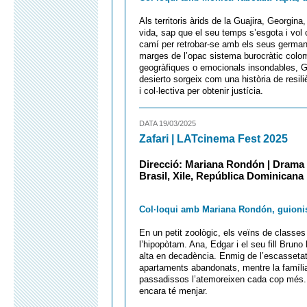
Als territoris àrids de la Guajira, Georgin
vida, sap que el seu temps s’esgota i vol 
camí per retrobar-se amb els seus germans
marges de l’opac sistema burocràtic colomb
geogràfiques o emocionals insondables, Ge
desierto sorgeix com una història de resiliè
i col·lectiva per obtenir justícia.
DATA 19/03/2025
Zafari | LATcinema Fest 2025
Direcció: Mariana Rondón | Drama |
Brasil, Xile, República Dominicana
Col·loqui amb Mariana Rondón, guionista
En un petit zoològic, els veïns de classes 
l’hipopòtam. Ana, Edgar i el seu fill Bruno
alta en decadència. Enmig de l’escassetat 
apartaments abandonats, mentre la família
passadissos l’atemoreixen cada cop més. 
encara té menjar.