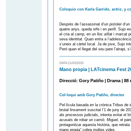
Coloquio con Karla Garrido, actriz, y c
Després de l’assassinat d’un pistoler d’un 
quatre anys, queda orfe i en perill. Sujo e
el cria al camp, en un lloc aïllat i marcat p
seva identitat. Quan entra a l’adolescència e
s’uneix al càrtel local. Ja de jove, Sujo int
Però quan el llegat del seu pare l’atrapi, 
DATA 21/03/2025
Mano propia | LATcinema Fest 2
Direcció: Gory Patiño | Drama | 88 m
Col·loqui amb Gory Patiño, director
Pel·lícula basada en la crònica Tribus de 
brutal linxament suscitat l’1 de juny de 201
als processos judicials, intenta evitar el
acusats de robar un camió. Miguel, el par
protagonitzar aquesta història, que retrata 
mano propia” cobra moltes vides.