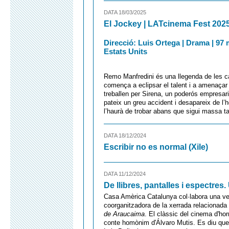
DATA 18/03/2025
El Jockey | LATcinema Fest 202
Direcció: Luis Ortega | Drama | 97 
Estats Units
Remo Manfredini és una llegenda de les ca
comença a eclipsar el talent i a amenaçar 
treballen per Sirena, un poderós empresar
pateix un greu accident i desapareix de l’h
l’haurà de trobar abans que sigui massa ta
DATA 18/12/2024
Escribir no es normal (Xile)
DATA 11/12/2024
De llibres, pantalles i espectres
Casa Amèrica Catalunya col·labora una 
coorganitzadora de la xerrada relacionada a
de Araucaima
. El clàssic del cinema d'hor
conte homònim d'Álvaro Mutis. Es diu que 