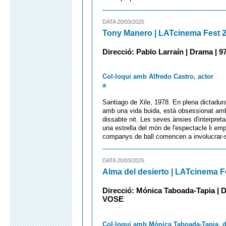
DATA 20/03/2025
Tony Manero | LATcinema Fest 
Direcció: Pablo Larraín | Drama | 97
Col·loqui amb Alfredo Castro, actor
a
Santiago de Xile, 1978. En plena dictadur
amb una vida buida, està obsessionat amb
dissabte nit. Les seves ànsies d'interpreta
una estrella del món de l'espectacle li e
companys de ball comencen a involucrar-se 
DATA 20/03/2025
Alma del desierto | LATcinema F
Direcció: Mónica Taboada-Tapia | Do
VOSE
Col·loqui amb Mónica Taboada-Tapia, d