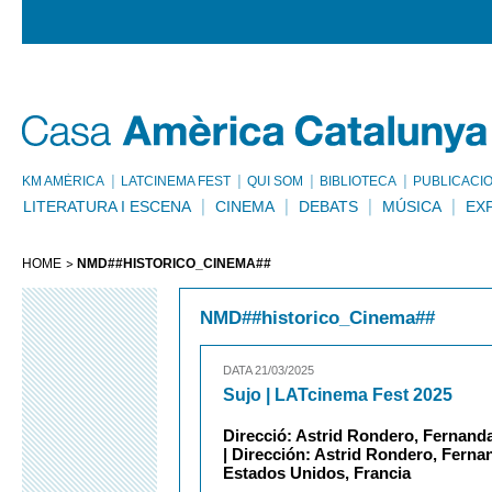
KM AMÈRICA
LATCINEMA FEST
QUI SOM
BIBLIOTECA
PUBLICACI
LITERATURA I ESCENA
CINEMA
DEBATS
MÚSICA
EX
HOME
NMD##HISTORICO_CINEMA##
NMD##historico_Cinema##
DATA 21/03/2025
Sujo | LATcinema Fest 2025
Direcció: Astrid Rondero, Fernand
| Dirección: Astrid Rondero, Fernan
Estados Unidos, Francia