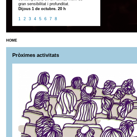
gran sensibilitat i profunditat.
Dijous 1 de octubre. 20 h
1
2
3
4
5
6
7
8
HOME
Pròximes activitats