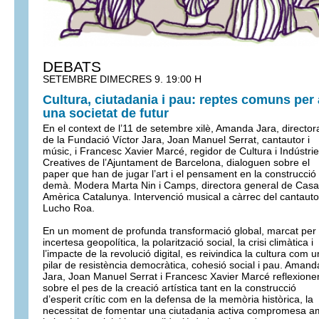
DEBATS
SETEMBRE DIMECRES 9. 19:00 H
Cultura, ciutadania i pau: reptes comuns per 
una societat de futur
En el context de l’11 de setembre xilè, Amanda Jara, director
de la Fundació Víctor Jara, Joan Manuel Serrat, cantautor i
músic, i Francesc Xavier Marcé, regidor de Cultura i Indústri
Creatives de l’Ajuntament de Barcelona, dialoguen sobre el
paper que han de jugar l’art i el pensament en la construcció
demà. Modera Marta Nin i Camps, directora general de Casa
Amèrica Catalunya. Intervenció musical a càrrec del cantauto
Lucho Roa.
En un moment de profunda transformació global, marcat per 
incertesa geopolítica, la polarització social, la crisi climàtica i
l’impacte de la revolució digital, es reivindica la cultura com u
pilar de resistència democràtica, cohesió social i pau. Amand
Jara, Joan Manuel Serrat i Francesc Xavier Marcé reflexione
sobre el pes de la creació artística tant en la construcció
d’esperit crític com en la defensa de la memòria històrica, la
necessitat de fomentar una ciutadania activa compromesa 