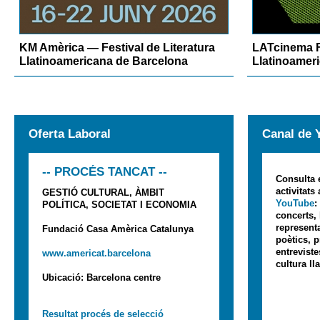
KM Amèrica — Festival de Literatura
LATcinema F
Llatinoamericana de Barcelona
Llatinoamer
Oferta Laboral
Canal de 
-- PROCÉS TANCAT --
Consulta 
activitats
GESTIÓ CULTURAL, ÀMBIT
YouTube
:
POLÍTICA, SOCIETAT I ECONOMIA
concerts,
represent
Fundació Casa Amèrica Catalunya
poètics, p
entrevist
www.americat.barcelona
cultura ll
Ubicació: Barcelona centre
Resultat procés de selecció