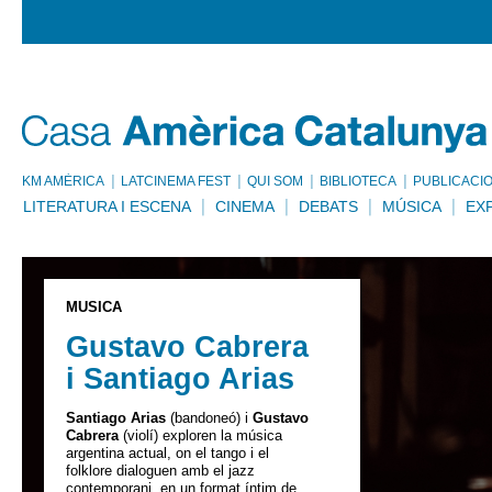
KM AMÈRICA
LATCINEMA FEST
QUI SOM
BIBLIOTECA
PUBLICACI
LITERATURA I ESCENA
CINEMA
DEBATS
MÚSICA
EX
MÚSICA
Gustavo Cabrera
i Santiago Arias
Santiago Arias
(bandoneó) i
Gustavo
Cabrera
(violí) exploren la música
argentina actual, on el tango i el
folklore dialoguen amb el jazz
contemporani, en un format íntim de