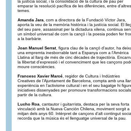
la justícia social, i la consolidació de la cultura de pau per
emparar la resolució pacífica de les diferències, entre d’altre
temes.
Amanda Jara
, com a directora de la Fundació Víctor Jara,
aporta la veu de la memòria històrica i la justícia social. El lle
del seu pare, assassinat per la dictadura xilena, continua sen
un símbol universal de com la cançó i la poesia poden fer fro
a la barbàrie.
Joan Manuel Serrat
, figura clau de la cançó d'autor, ha deix
una empremta inesborrable tant a Espanya com a l'Amèrica
Llatina al llarg de més de cinc dècades de trajectòria. Encarn
la llibertat d’expressió i el convenciment que les cançons po
moure consciències.
Francesc Xavier Marcé
, regidor de Cultura i Indústries
Creatives de l’Ajuntament de Barcelona, compta amb una lla
experiència en l’activisme cultural i en el seu bagatge hi figur
iniciatives dissenyades per promoure transformacions socials
partir de la cultura.
Lucho Roa
, cantautor i guitarrista, destaca per la seva forta
vinculació amb la Nueva Canción Chilena, moviment sorgit a
mitjan dels anys 60. Intèrpret de cançons d’alt contingut socia
recorda que la música és el llenguatge universal de la pau.