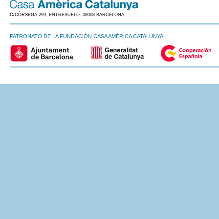
C/CÒRSEGA 299, ENTRESUELO. 08008 BARCELONA
PATRONATO DE LA FUNDACIÓN CASA AMÈRICA CATALUNYA