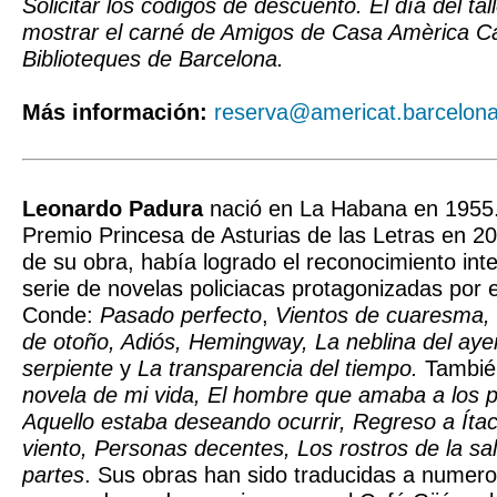
Solicitar los códigos de descuento. El día del ta
mostrar el carné de Amigos de Casa Amèrica C
Biblioteques de Barcelona.
Más información:
reserva@americat.barcelon
Leonardo Padura
nació en La Habana en 1955. 
Premio Princesa de Asturias de las Letras en 20
de su obra, había logrado el reconocimiento inte
serie de novelas policiacas protagonizadas por e
Conde:
Pasado perfecto
,
Vientos de cuaresma,
de otoño, Adiós, Hemingway, La neblina del ayer
serpiente
y
La transparencia del tiempo.
Tambié
novela de mi vida, El hombre que amaba a los p
Aquello estaba deseando ocurrir, Regreso a Íta
viento, Personas decentes, Los rostros de la sa
partes
. Sus obras han sido traducidas a numer