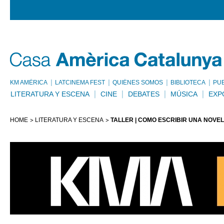
KM AMÈRICA
LATCINEMA FEST
QUIÉNES SOMOS
BIBLIOTECA
PU
LITERATURA Y ESCENA
CINE
DEBATES
MÚSICA
EXP
HOME
LITERATURA Y ESCENA
TALLER | CÓMO ESCRIBIR UNA NOV