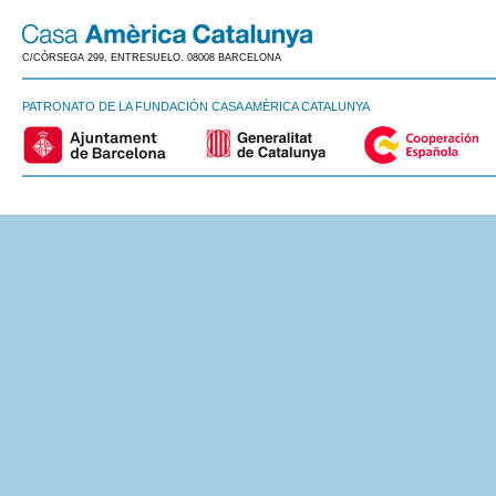
C/CÒRSEGA 299, ENTRESUELO. 08008 BARCELONA
PATRONATO DE LA FUNDACIÓN CASA AMÈRICA CATALUNYA