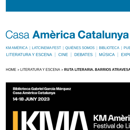
KM AMÈRICA
LATCINEMA FEST
QUIÉNES SOMOS
BIBLIOTECA
PU
LITERATURA Y ESCENA
CINE
DEBATES
MÚSICA
EXP
HOME
LITERATURA Y ESCENA
RUTA LITERARIA. BARRIOS ATRAVE