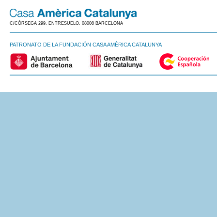
C/CÒRSEGA 299, ENTRESUELO. 08008 BARCELONA
PATRONATO DE LA FUNDACIÓN CASA AMÈRICA CATALUNYA