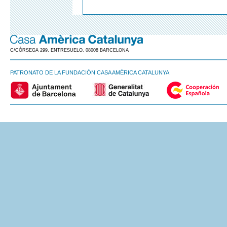
C/CÒRSEGA 299, ENTRESUELO. 08008 BARCELONA
PATRONATO DE LA FUNDACIÓN CASA AMÈRICA CATALUNYA