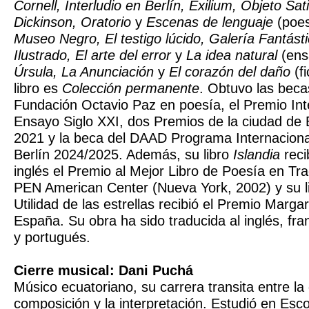
Cornell, Interludio en Berlín, Exilium, Objeto Sat
Dickinson, Oratorio
y
Escenas de lenguaje
(poes
Museo Negro, El testigo lúcido, Galería Fantá
Ilustrado, El arte del error
y
La idea natural
(ens
Úrsula, La Anunciación
y
El corazón del daño
(fi
libro es
Colección permanente
. Obtuvo las bec
Fundación Octavio Paz en poesía, el Premio Int
Ensayo Siglo XXI, dos Premios de la ciudad de
2021 y la beca del DAAD Programa Internacional
Berlín 2024/2025. Además, su libro
Islandia
reci
inglés el Premio al Mejor Libro de Poesía en Tr
PEN American Center (Nueva York, 2002) y su l
Utilidad de las estrellas recibió el Premio Margar
España. Su obra ha sido traducida al inglés, fran
y portugués.
Cierre musical: Dani Puchá
Músico ecuatoriano, su carrera transita entre la
composición y la interpretación. Estudió en Esco