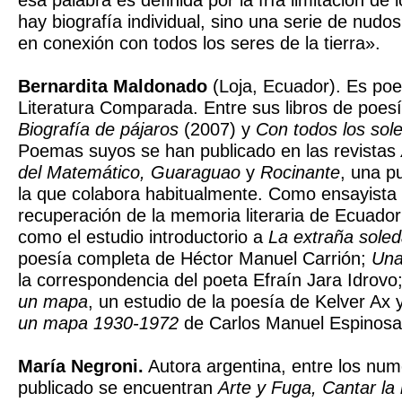
esa palabra es definida por la fría limitación de 
hay biografía individual, sino una serie de nudos
en conexión con todos los seres de la tierra».
Bernardita Maldonado
(Loja, Ecuador). Es poe
Literatura Comparada. Entre sus libros de poes
Biografía de pájaros
(2007) y
Con todos los sole
Poemas suyos se han publicado en las revistas
del Matemático, Guaraguao
y
Rocinante
, una p
la que colabora habitualmente. Como ensayista 
recuperación de la memoria literaria de Ecuador
como el estudio introductorio a
La extraña soled
poesía completa de Héctor Manuel Carrión;
Una
la correspondencia del poeta Efraín Jara Idrovo
un mapa
, un estudio de la poesía de Kelver Ax
un mapa 1930-1972
de Carlos Manuel Espinosa
María Negroni.
Autora argentina, entre los num
publicado se encuentran
Arte y Fuga, Cantar la