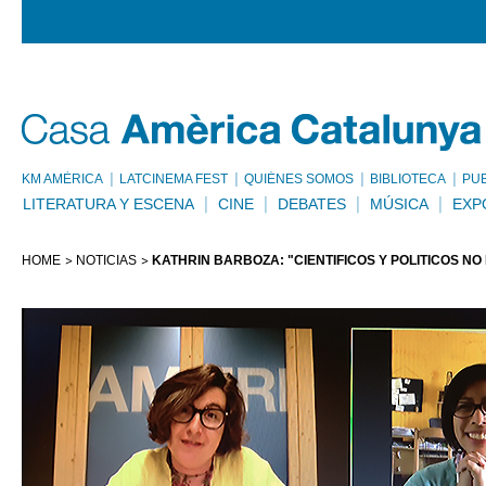
KM AMÈRICA
LATCINEMA FEST
QUIÉNES SOMOS
BIBLIOTECA
PU
LITERATURA Y ESCENA
CINE
DEBATES
MÚSICA
EXP
HOME
NOTICIAS
KATHRIN BARBOZA: "CIENTÍFICOS Y POLÍTICOS N