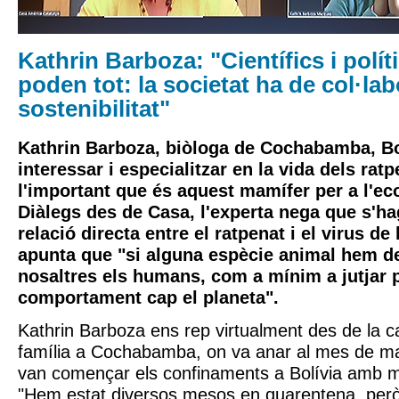
Kathrin Barboza: "Científics i polít
poden tot: la societat ha de col·lab
sostenibilitat"
Kathrin Barboza, biòloga de Cochabamba, Bol
interessar i especialitzar en la vida dels rat
l'important que és aquest mamífer per a l'ec
Diàlegs des de Casa, l'experta nega que s'h
relació directa entre el ratpenat i el virus de 
apunta que "si alguna espècie animal hem 
nosaltres els humans, com a mínim a jutjar 
comportament cap el planeta".
Kathrin Barboza ens rep virtualment des de la c
família a Cochabamba, on va anar al mes de m
van començar els confinaments a Bolívia amb mo
"Hem estat diversos mesos en quarentena, per