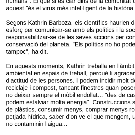
humans". El que si és clar dins de la comunitat c
aquest "és el virus més intel·ligent de la història
Segons Kathrin Barboza, els científics haurien d
esforç per comunicar-se amb els polítics i la socie
responsabilitzar-se de les seves accions per contr
conservació del planeta. "Els polítics no ho poden 
tampoc", ha dit.
En aquests moments, Kathrin treballa en l'àmbit d
ambiental en espais de treball, perquè li agradari
d'actitud de les persones. I podem incidir molt d
reciclaje i compost, tancant finestres quan posem
no deixar sempre el mòbil endollat... "des de cas
podem estalviar molta energia". Construccions s
de plàstics, consumir menys, comprar menys ro
petjada hídrica, saber d'on ve el que mengem, u
no contaminin l'aigua...