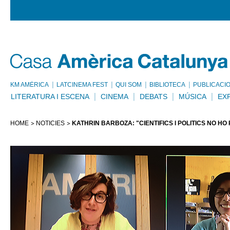
KM AMÈRICA
LATCINEMA FEST
QUI SOM
BIBLIOTECA
PUBLICACI
LITERATURA I ESCENA
CINEMA
DEBATS
MÚSICA
EX
HOME
NOTÍCIES
KATHRIN BARBOZA: "CIENTÍFICS I POLÍTICS NO HO