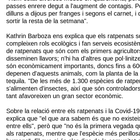
passes enrere degut a l'augment de contagis. P
dilluns a dijous per franges i segons el carnet, 
sortir la resta de la setmana".
Kathrin Barboza ens explica que els ratpenats 
compleixen rols ecològics i fan serveis ecosistè
de ratpenats que són com els primers agriculto
disseminen llavors; n'hi ha d'altres que pol·linitz
són econòmicament importants, doncs fins a 600
depenen d'aquests animals, com la planta de la q
tequila. "De les més de 1.300 espècies de ratpen
s'alimenten d'insectes, així que són controladors
tant afavoreixen un gran sector econòmic.
Sobre la relació entre els ratpenats i la Covid-1
explica que "el que ara sabem és que no existeix
entre ells", però que "no és la primera vegada 
als ratpenats, mentre que l'espècie més perillos