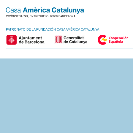
C/CÒRSEGA 299, ENTRESUELO. 08008 BARCELONA
PATRONATO DE LA FUNDACIÓN CASA AMÈRICA CATALUNYA