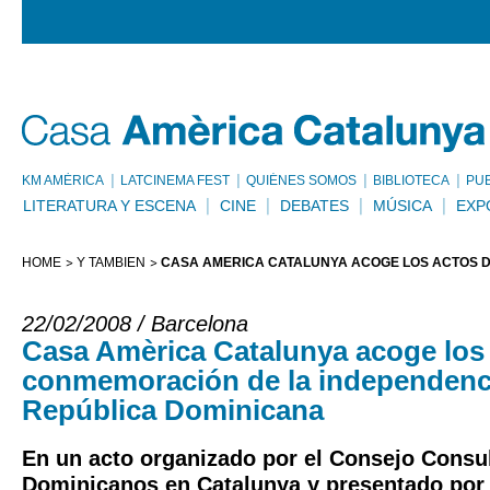
KM AMÈRICA
LATCINEMA FEST
QUIÉNES SOMOS
BIBLIOTECA
PU
LITERATURA Y ESCENA
CINE
DEBATES
MÚSICA
EXP
HOME
Y TAMBIÉN
CASA AMÈRICA CATALUNYA ACOGE LOS ACTOS D
22/02/2008 / Barcelona
Casa Amèrica Catalunya acoge los
conmemoración de la independenci
República Dominicana
En un acto organizado por el Consejo Consul
Dominicanos en Catalunya y presentado por 