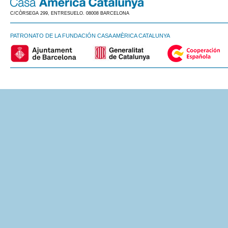
C/CÒRSEGA 299, ENTRESUELO. 08008 BARCELONA
PATRONATO DE LA FUNDACIÓN CASA AMÈRICA CATALUNYA