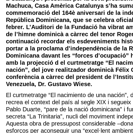
Machuca, Casa Amèrica Catalunya s’ha suma
commemoració del 164è aniversari de la ind
República Dominicana, que se celebra oficia
febrer. L’Auditori de la Fundació ha vibrat a
de l’himne dominicà a càrrec del tenor Roge
continuació recordar els esdeveniments hist
portar a la proclama d’independència de la 
Dominicana davant les “forces d’ocupació” ha
amb la projecció d el curtmetratge “El naci
nación”, del jove realitzador dominicà Félix 
conferència a càrrec del president de l’Insti
Venezuela, Dr. Gustavo Wiese.
El curtmetratge “El nacimiento de una nación”, 
recrea el context del país al segle XIX i segueix
Pablo Duarte, “pare de la nació dominicana” i fu
secreta “La Trinitaria”, nucli del moviment inde
Aquesta obra de pressupost considerable –dona
esforços per aconseguir una “excel·lent ambienta