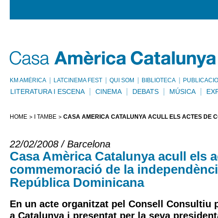
KM AMÈRICA
LATCINEMA FEST
QUI SOM
BIBLIOTECA
PUBLICACI
LITERATURA I ESCENA
CINEMA
DEBATS
MÚSICA
EX
HOME
I TAMBÉ
CASA AMÈRICA CATALUNYA ACULL ELS ACTES DE 
22/02/2008 / Barcelona
Casa Amèrica Catalunya acull els a
commemoració de la independència
República Dominicana
En un acte organitzat pel Consell Consultiu
a Catalunya i presentat per la seva presiden