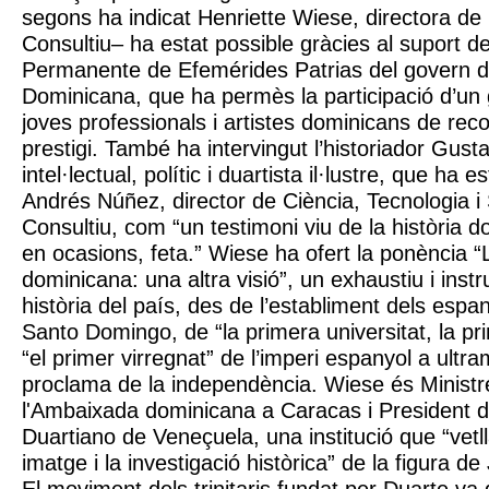
segons ha indicat Henriette Wiese, directora de 
Consultiu– ha estat possible gràcies al suport d
Permanente de Efemérides Patrias del govern d
Dominicana, que ha permès la participació d’u
joves professionals i artistes dominicans de rec
prestigi. També ha intervingut l’historiador Gus
intel·lectual, polític i duartista il·lustre, que ha 
Andrés Núñez, director de Ciència, Tecnologia i 
Consultiu, com “un testimoni viu de la història d
en ocasions, feta.” Wiese ha ofert la ponència 
dominicana: una altra visió”, un exhaustiu i instr
història del país, des de l’establiment dels espan
Santo Domingo, de “la primera universitat, la pr
“el primer virregnat” de l’imperi espanyol a ultram
proclama de la independència. Wiese és Ministr
l'Ambaixada dominicana a Caracas i President de 
Duartiano de Veneçuela, una institució que “vetll
imatge i la investigació històrica” de la figura d