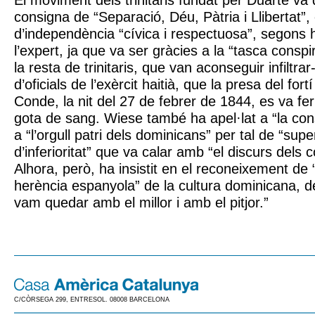
El moviment dels trinitaris fundat per Duarte v
consigna de “Separació, Déu, Pàtria i Llibertat”,
d’independència “cívica i respectuosa”, segons 
l’expert, ja que va ser gràcies a la “tasca conspi
la resta de trinitaris, que van aconseguir infiltra
d’oficials de l’exèrcit haitià, que la presa del fort
Conde, la nit del 27 de febrer de 1844, es va f
gota de sang. Wiese també ha apel·lat a “la cons
a “l’orgull patri dels dominicans” per tal de “sup
d’inferioritat” que va calar amb “el discurs dels c
Alhora, però, ha insistit en el reconeixement de 
herència espanyola” de la cultura dominicana, d
vam quedar amb el millor i amb el pitjor.”
C/CÒRSEGA 299, ENTRESOL. 08008 BARCELONA