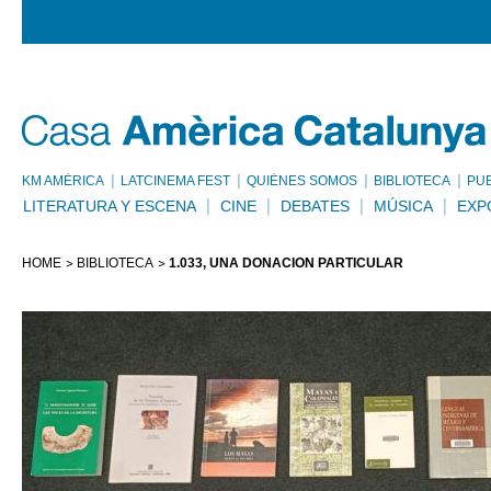
KM AMÈRICA
LATCINEMA FEST
QUIÉNES SOMOS
BIBLIOTECA
PU
LITERATURA Y ESCENA
CINE
DEBATES
MÚSICA
EXP
HOME
BIBLIOTECA
1.033, UNA DONACIÓN PARTICULAR