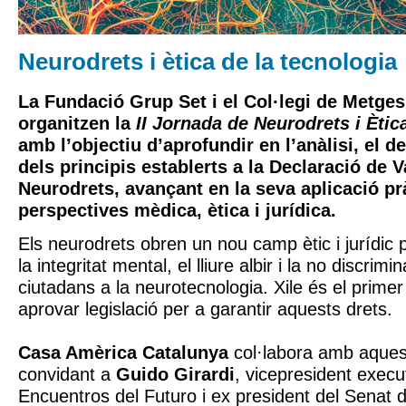
Neurodrets i ètica de la tecnologia
La
Fundació Grup Set
i el
Col·legi de Metge
organitzen la
II Jornada de Neurodrets i Ètic
amb l’objectiu d’aprofundir en l’anàlisi, el de
dels principis establerts a la Declaració de 
Neurodrets, avançant en la seva aplicació pr
perspectives mèdica, ètica i jurídica.
Els neurodrets obren un nou camp ètic i jurídic p
la integritat mental, el lliure albir i la no discrim
ciutadans a la neurotecnologia. Xile és el prime
aprovar legislació per a garantir aquests drets.
Casa Amèrica Catalunya
col·labora amb aquest
convidant a
Guido Girardi
, vicepresident execu
Encuentros del Futuro i ex president del Senat 