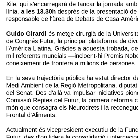
Xile, qui s’encarregarà de tancar la jornada am
línia,
a les 13.30h
després de la presentació d
responsable de l'àrea de Debats de Casa Amèri
Guido Girardi
és metge cirurgià de la Universita
de Congrés Futur, la principal plataforma de divu
l’Amèrica Llatina. Gràcies a aquesta trobada, d
mil referents mundials —incloent-hi Premis Nob
coneixement de frontera a milions de persones.
En la seva trajectòria pública ha estat director d
Medi Ambient de la Regió Metropolitana, diputat
del Senat. Des d’allà va impulsar iniciatives pio
Comissió Reptes del Futur, la primera reforma co
món que consagra els Neurodrets i la reconegud
Frontal d’Aliments.
Actualment és vicepresident executiu de la Fun
Futur, des d’on lidera la consolidació i internacio