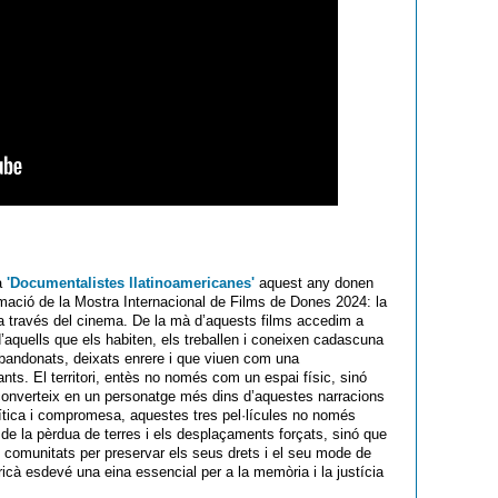
ma
'Documentalistes llatinoamericanes'
aquest any donen
amació de la Mostra Internacional de Films de Dones 2024: la
a través del cinema. De la mà d’aquests films accedim a
 d’aquells que els habiten, els treballen i coneixen cadascuna
abandonats, deixats enrere i que viuen com una
ts. El territori, entès no només com un espai físic, sinó
s converteix en un personatge més dins d’aquestes narracions
ítica i compromesa, aquestes tres pel·lícules no només
e la pèrdua de terres i els desplaçaments forçats, sinó que
les comunitats per preservar els seus drets i el seu mode de
ricà esdevé una eina essencial per a la memòria i la justícia