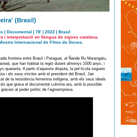
ira' (Brasil)
 | Documental | 78' | 2022 | Brasil
a i interpretació en llengua de signes catalana.
Mostra Internacional de Films de Dones.
stada frontera entre Brasil i Paraguai, al Ñande Ru Marangatu,
-kaiowà, que han habitat la regió durant almenys 1500 anys, i
s quaranta. A partir d’aquesta disputa, la pel·lícula segueix
sta i els seus vincles amb el president del Brasil, Jair
itat de la resistència femenina indígena, amb els seus ideals
procés que grava el documental culmina ara, amb la possible
 gràcies al poder polític de l’agroempresa.