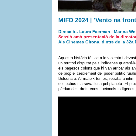
MIFD 2024 | 'Vento na fronte
Direcció:. Laura Faerman i Marina Weis
Sessió amb presentació de la director
Als Cinemes Girona, dintre de la
32a 
Aquesta història té lloc a la violenta i deva
un territori disputat pels indígenes guaraní
els pagesos colons que hi van arribar als any
de prop el creixement del poder polític rurali
Bolsonaro. Al mateix temps, retrata la intim
col·lectius i la seva lluita pel planeta. El 
pèrdua dels drets constitucionals indígenes,