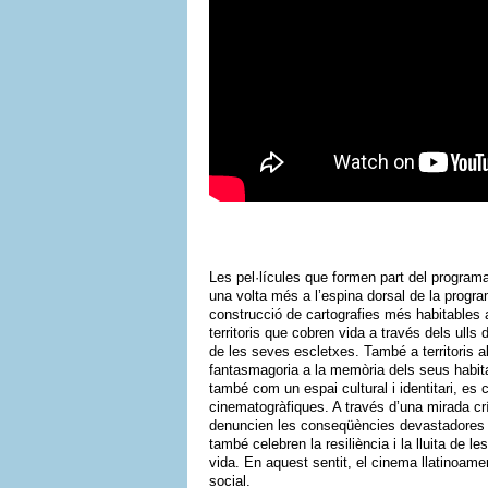
Les pel·lícules que formen part del progra
una volta més a l’espina dorsal de la progr
construcció de cartografies més habitables 
territoris que cobren vida a través dels ulls
de les seves escletxes. També a territoris 
fantasmagoria a la memòria dels seus habitan
també com un espai cultural i identitari, e
cinematogràfiques. A través d’una mirada cr
denuncien les conseqüències devastadores d
també celebren la resiliència i la lluita de 
vida. En aquest sentit, el cinema llatinoame
social.