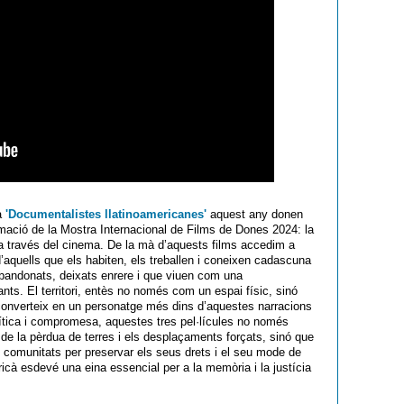
ma
'Documentalistes llatinoamericanes'
aquest any donen
amació de la Mostra Internacional de Films de Dones 2024: la
a través del cinema. De la mà d’aquests films accedim a
 d’aquells que els habiten, els treballen i coneixen cadascuna
abandonats, deixats enrere i que viuen com una
ts. El territori, entès no només com un espai físic, sinó
s converteix en un personatge més dins d’aquestes narracions
ítica i compromesa, aquestes tres pel·lícules no només
e la pèrdua de terres i els desplaçaments forçats, sinó que
les comunitats per preservar els seus drets i el seu mode de
ricà esdevé una eina essencial per a la memòria i la justícia