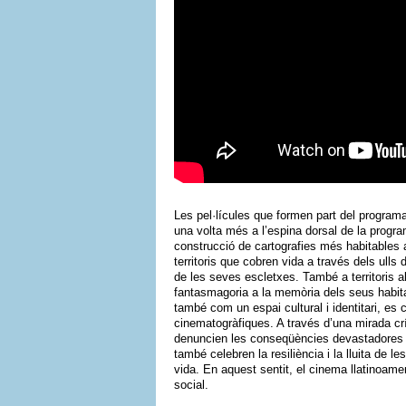
Les pel·lícules que formen part del progra
una volta més a l’espina dorsal de la progr
construcció de cartografies més habitables 
territoris que cobren vida a través dels ulls
de les seves escletxes. També a territoris 
fantasmagoria a la memòria dels seus habitan
també com un espai cultural i identitari, e
cinematogràfiques. A través d’una mirada cr
denuncien les conseqüències devastadores d
també celebren la resiliència i la lluita de 
vida. En aquest sentit, el cinema llatinoame
social.