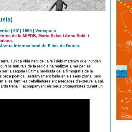
uela)
ntal | 90' | 1959 | Veneçuela
ores de la MIFDB, Marta Selva i Anna Solà, i
talana.
Mostra Internacional de Films de Dones.
erra, l’única vida neix de l’aire i dels marenys que inunden
ecursos naturals de la regió s’ha realitzat a mà per les
ser la segona i última pel·lícula de la filmografia de la
 peça poètica i estranyament bella en els seus plans, però
 a les famílies treballadores encarregades d’extreure la sal,
ardu treball i acompanyant els seus protagonistes durant un