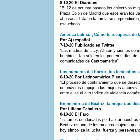
8-10-20 El Diario.es
"El 12 de octubre pasado los colectivos migr
Plaza Colón de Madrid que esos eran los Ja
al paracaidista en la farola se sorprendiero
escuchado".
América Latina: ¿Cómo te recuperas de l
Por Aj+español
7-10-20 Publicado en Twitter
“Las madres de Litzy, Allison y cientos de m
hombros. Tan sólo en los primeros días de
comunidades de Centroamérica”.
Los números del horror: los femicidios 
6-10-20 Por Latinoamérica Piensa
“El proceso de confinamiento que se decret
coronavirus empujó a las mujeres a convivi
entre ellas el alto índice de violencia domést
En memoria de Beatriz: la mujer que desa
Por Liliana Caballero
8-10-20 El Faro
"Estamos condenadas por habitar nuestros 
Beatriz es una de las muchas mujeres que d
hoy simboliza la lucha, fuerza y perseveran