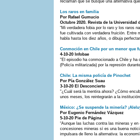
reclaman que se busque una alternativa que
Los raros en familia
Por Rafael Gumucio
Octubre 2020. Revista de la Universidad 
“Mi verdadera fobia por lo raro y los raros 
fue cultivada con verdadera fruición. Entre 
habla hasta los diez años, o dibuja perfectam
Conmoción en Chile por un menor que fue
4-10-20 Infobae
"El episodio ha conmocionado a Chile y ha 
(Policía militarizada) por la represión duran
Chile: La misma policía de Pinochet
Por Pía González Suau
3-10-20 El Desconcierto
"¿Cuál será la mentira ahora? ¿Cómo encub
unos meses, los reintegrarán a la institución
México: ¿Se suspende la minería? ¡Aleluy
Por Eugenio Fernández Vázquez
5-10-20 Pie de Página
“Aunque las luchas contra las mineras y en 
concesiones mineras sí es una buena notici
impulsara de lleno la alternativa: la economía