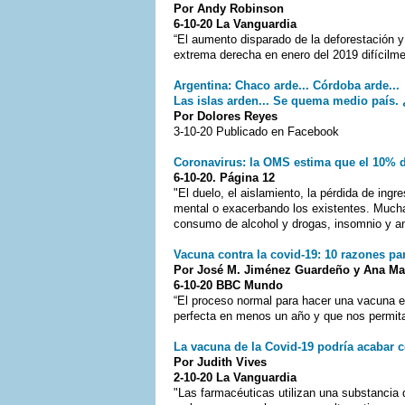
Por Andy Robinson
6-10-20 La Vanguardia
“El aumento disparado de la deforestación y
extrema derecha en enero del 2019 difícilm
Argentina: Chaco arde... Córdoba arde...
Las islas arden... Se quema medio país.
Por Dolores Reyes
3-10-20 Publicado en Facebook
Coronavirus: la OMS estima que el 10% d
6-10-20. Página 12
"El duelo, el aislamiento, la pérdida de in
mental o exacerbando los existentes. Much
consumo de alcohol y drogas, insomnio y a
Vacuna contra la covid-19: 10 razones par
Por José M. Jiménez Guardeño y Ana Mar
6-10-20 BBC Mundo
“El proceso normal para hacer una vacuna e
perfecta en menos un año y que nos permita
La vacuna de la Covid-19 podría acabar 
Por Judith Vives
2-10-20 La Vanguardia
"Las farmacéuticas utilizan una substancia