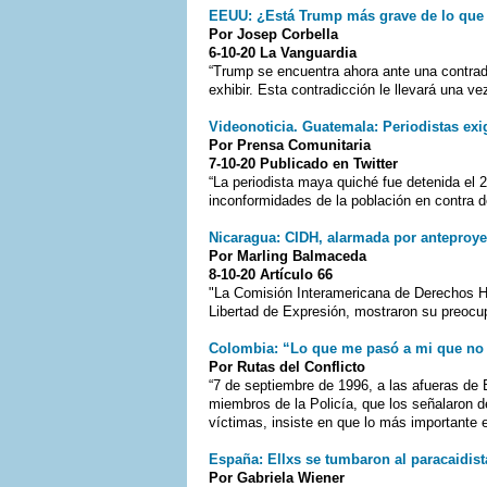
EEUU: ¿Está Trump más grave de lo que
Por Josep Corbella
6-10-20 La Vanguardia
“Trump se encuentra ahora ante una contradic
exhibir. Esta contradicción le llevará una v
Videonoticia. Guatemala: Periodistas exig
Por Prensa Comunitaria
7-10-20 Publicado en Twitter
“La periodista maya quiché fue detenida el 
inconformidades de la población en contra d
Nicaragua: CIDH, alarmada por anteproye
Por Marling Balmaceda
8-10-20 Artículo 66
"La Comisión Interamericana de Derechos H
Libertad de Expresión, mostraron su preocup
Colombia: “Lo que me pasó a mi que no 
Por Rutas del Conflicto
“7 de septiembre de 1996, a las afueras de 
miembros de la Policía, que los señalaron d
víctimas, insiste en que lo más importante
España: Ellxs se tumbaron al paracaidist
Por Gabriela Wiener