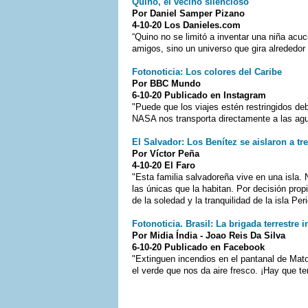
Quino, el vecino silencioso
Por Daniel Samper Pizano
4-10-20 Los Danieles.com
“Quino no se limitó a inventar una niña acuc
amigos, sino un universo que gira alrededor
Fotonoticia: Los colores del Caribe
Por BBC Mundo
6-10-20 Publicado en Instagram
"Puede que los viajes estén restringidos deb
NASA nos transporta directamente a las ag
El Salvador: Los Benítez se aislaron a tre
Por Víctor Peña
4-10-20 El Faro
"Esta familia salvadoreña vive en una isla.
las únicas que la habitan. Por decisión pro
de la soledad y la tranquilidad de la isla Peri
Fotonoticia. Brasil: La brigada terrestre
Por Midia Índia - Joao Reis Da Silva
6-10-20 Publicado en Facebook
"Extinguen incendios en el pantanal de Mat
el verde que nos da aire fresco. ¡Hay que te