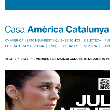
KM AMÈRICA
LATCINEMA FEST
QUIÉNES SOMOS
BIBLIOTECA
PU
LITERATURA Y ESCENA
CINE
DEBATES
MÚSICA
EXP
HOME
Y TAMBIÉN
VIERNES 1 DE MARZO: CONCIERTO DE JULIETA VE