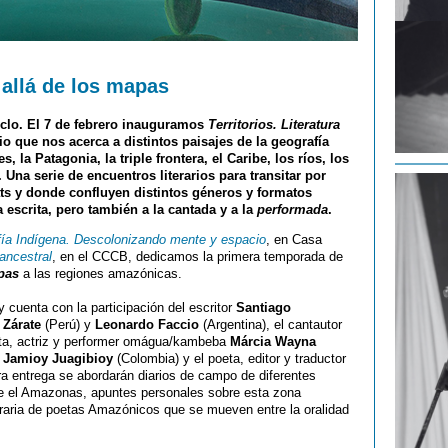
 allá de los mapas
clo. El 7 de febrero inauguramos
Territorios. Literatura
rio que nos acerca a distintos paisajes de la geografía
 la Patagonia, la triple frontera, el Caribe, los ríos, los
. Una serie de encuentros literarios para transitar por
ats y donde confluyen distintos géneros y formatos
 escrita, pero también a la cantada y a la
performada
.
fía Indígena. Descolonizando mente y espacio
, en Casa
ancestral
, en el CCCB, dedicamos la primera temporada de
apas
a las regiones amazónicas.
y cuenta con la participación del escritor
Santiago
 Zárate
(Perú) y
Leonardo Faccio
(Argentina), el cantautor
eta, actriz y performer omágua/kambeba
Márcia Wayna
 Jamioy Juagibioy
(Colombia) y el poeta, editor y traductor
ra entrega se abordarán diarios de campo de diferentes
bre el Amazonas, apuntes personales sobre esta zona
eraria de poetas Amazónicos que se mueven entre la oralidad