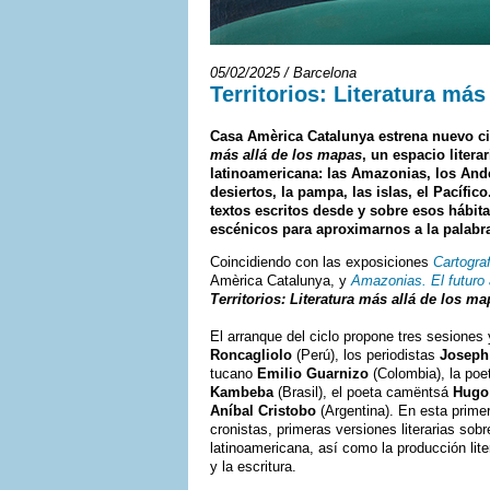
05/02/2025 / Barcelona
Territorios: Literatura más
Casa Amèrica Catalunya estrena nuevo ci
más allá de los mapas
, un espacio litera
latinoamericana: las Amazonias, los Andes,
desiertos, la pampa, las islas, el Pacífico
textos escritos desde y sobre esos hábit
escénicos para aproximarnos a la palabra
Coincidiendo con las exposiciones
Cartogra
Amèrica Catalunya, y
Amazonias. El futuro 
Territorios: Literatura más allá de los m
El arranque del ciclo propone tres sesiones 
Roncagliolo
(Perú), los periodistas
Joseph
tucano
Emilio Guarnizo
(Colombia), la po
Kambeba
(Brasil), el poeta camëntsá
Hugo
Aníbal Cristobo
(Argentina). En esta prime
cronistas, primeras versiones literarias so
latinoamericana, así como la producción lit
y la escritura.