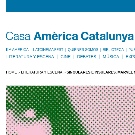
KM AMÈRICA
LATCINEMA FEST
QUIÉNES SOMOS
BIBLIOTECA
PU
LITERATURA Y ESCENA
CINE
DEBATES
MÚSICA
EXP
HOME
LITERATURA Y ESCENA
SINGULARES E INSULARES. MARVEL