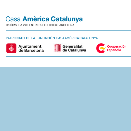
C/CÒRSEGA 299, ENTRESUELO. 08008 BARCELONA
PATRONATO DE LA FUNDACIÓN CASA AMÈRICA CATALUNYA