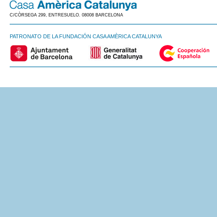
C/CÒRSEGA 299, ENTRESUELO. 08008 BARCELONA
PATRONATO DE LA FUNDACIÓN CASA AMÈRICA CATALUNYA