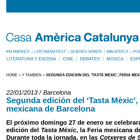
KM AMÈRICA
LATCINEMA FEST
QUIÉNES SOMOS
BIBLIOTECA
PU
LITERATURA Y ESCENA
CINE
DEBATES
MÚSICA
EXP
HOME
Y TAMBIÉN
SEGUNDA EDICIÓN DEL ‘TASTA MÈXIC’, FERIA M
22/01/2013 / Barcelona
Segunda edición del ‘Tasta Mèxic’, 
mexicana de Barcelona
El próximo domingo 27 de enero se celebrar
edición del
Tasta Mèxic
, la Feria mexicana d
Durante toda la jornada, en las
Cotxeres de 