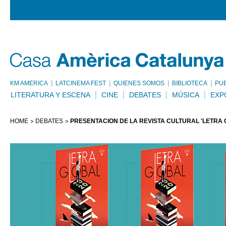
KM AMÈRICA
LATCINEMA FEST
QUIÉNES SOMOS
BIBLIOTECA
PU
LITERATURA Y ESCENA
CINE
DEBATES
MÚSICA
EXP
HOME
DEBATES
PRESENTACIÓN DE LA REVISTA CULTURAL 'LETRA 