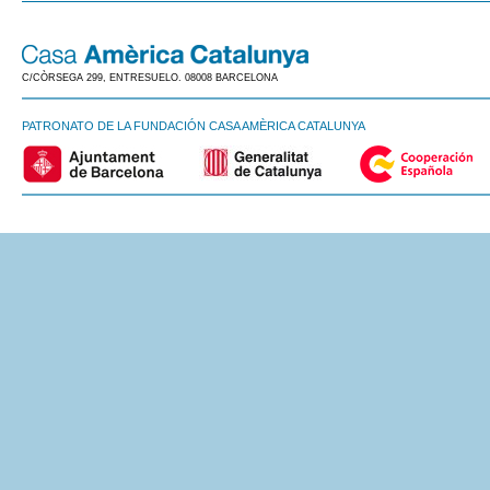
C/CÒRSEGA 299, ENTRESUELO. 08008 BARCELONA
PATRONATO DE LA FUNDACIÓN CASA AMÈRICA CATALUNYA