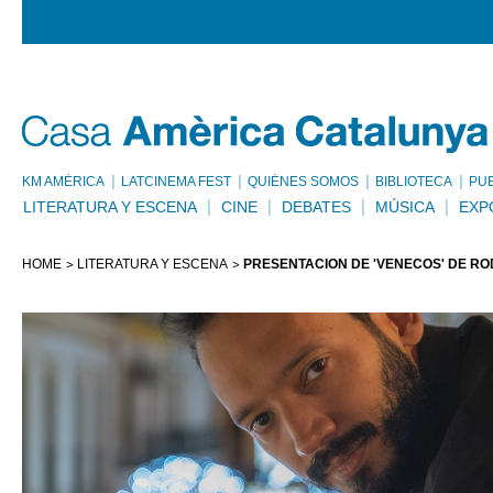
KM AMÈRICA
LATCINEMA FEST
QUIÉNES SOMOS
BIBLIOTECA
PU
LITERATURA Y ESCENA
CINE
DEBATES
MÚSICA
EXP
HOME
LITERATURA Y ESCENA
PRESENTACIÓN DE 'VENECOS' DE R