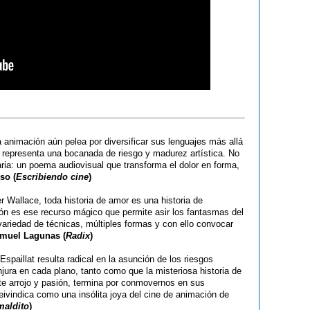
a animación aún pelea por diversificar sus lenguajes más allá
representa una bocanada de riesgo y madurez artística. No
saria: un poema audiovisual que transforma el dolor en forma,
so (
Escribiendo cine
)
r Wallace, toda historia de amor es una historia de
ón es ese recurso mágico que permite asir los fantasmas del
 variedad de técnicas, múltiples formas y con ello convocar
muel Lagunas (
Radix
)
spaillat resulta radical en la asunción de los riesgos
onjura en cada plano, tanto como que la misteriosa historia de
e arrojo y pasión, termina por conmovernos en sus
ivindica como una insólita joya del cine de animación de
maldito
)