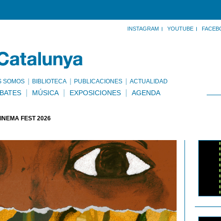
INSTAGRAM
YOUTUBE
FACEB
S SOMOS
BIBLIOTECA
PUBLICACIONES
ACTUALIDAD
BATES
MÚSICA
EXPOSICIONES
AGENDA
CINEMA FEST 2026