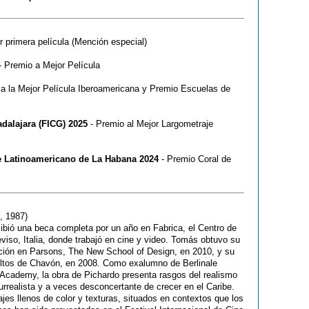
r primera película (Mención especial)
- Premio a Mejor Película
 a la Mejor Película Iberoamericana y Premio Escuelas de
adalajara (FICG) 2025
- Premio al Mejor Largometraje
ne Latinoamericano de La Habana 2024
- Premio Coral de
, 1987)
cibió una beca completa por un año en Fabrica, el Centro de
viso, Italia, donde trabajó en cine y video. Tomás obtuvo su
ación en Parsons, The New School of Design, en 2010, y su
 Altos de Chavón, en 2008. Como exalumno de Berlinale
 Academy, la obra de Pichardo presenta rasgos del realismo
urrealista y a veces desconcertante de crecer en el Caribe.
es llenos de color y texturas, situados en contextos que los