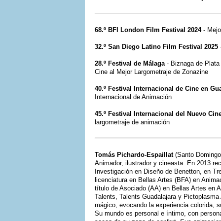
68.º BFI London Film Festival 2024
- Mejo
32.º San Diego Latino Film Festival 2025
28.º Festival de Málaga
- Biznaga de Plata
Cine al Mejor Largometraje de Zonazine
40.º Festival Internacional de Cine en Gu
Internacional de Animación
45.º Festival Internacional del Nuevo Ci
largometraje de animación
Tomás Pichardo-Espaillat
(Santo Domingo
Animador, ilustrador y cineasta. En 2013 re
Investigación en Diseño de Benetton, en Tre
licenciatura en Bellas Artes (BFA) en Anim
título de Asociado (AA) en Bellas Artes en
Talents, Talents Guadalajara y Pictoplasma
mágico, evocando la experiencia colorida, s
Su mundo es personal e íntimo, con personaj