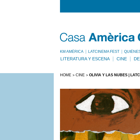
KM AMÈRICA
LATCINEMA FEST
QUIÉNE
LITERATURA Y ESCENA
CINE
DE
HOME
CINE
OLIVIA Y LAS NUBES | LAT