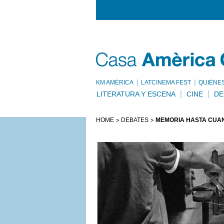
KM AMÈRICA
LATCINEMA FEST
QUIÉNE
LITERATURA Y ESCENA
CINE
DE
HOME
DEBATES
MEMORIA HASTA CUÁN