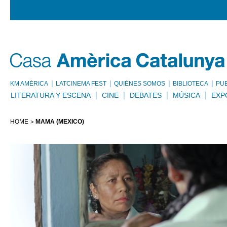
KM AMÈRICA
LATCINEMA FEST
QUIÉNES SOMOS
BIBLIOTECA
PU
LITERATURA Y ESCENA
CINE
DEBATES
MÚSICA
EXP
HOME
MAMÁ (MÉXICO)