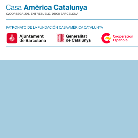
C/CÒRSEGA 299, ENTRESUELO. 08008 BARCELONA
PATRONATO DE LA FUNDACIÓN CASA AMÈRICA CATALUNYA