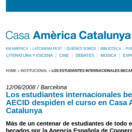
KM AMÈRICA
LATCINEMA FEST
QUIÉNES SOMOS
BIBLIOTECA
PU
LITERATURA Y ESCENA
CINE
DEBATES
MÚSICA
EXP
HOME
INSTITUCIONAL
LOS ESTUDIANTES INTERNACIONALES BECAD
12/06/2008 / Barcelona
Los estudiantes internacionales be
AECID despìden el curso en Casa 
Catalunya
Más de un centenar de estudiantes de todo 
becados por la Agencia Española de Coopera