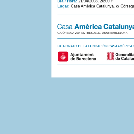
Día / Hora:
21/04/2008, 20:00 H
Lugar:
Casa Amèrica Catalunya. c/ Còrsega
C/CÒRSEGA 299, ENTRESUELO. 08008 BARCELONA
PATRONATO DE LA FUNDACIÓN CASA AMÈRICA 